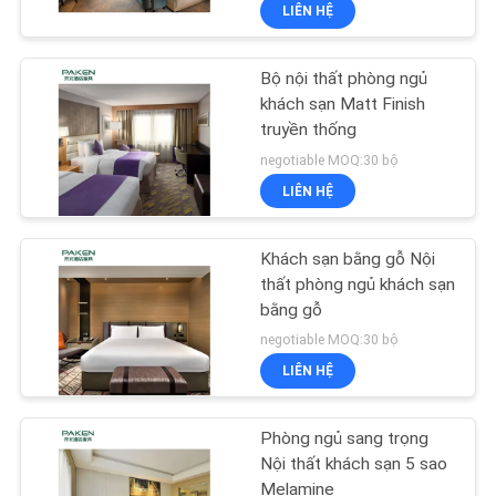
LIÊN HỆ
QUAN
NHÀ
Bộ nội thất phòng ngủ
MÁY
31
khách sạn Matt Finish
truyền thống
Nội thất phòng ngủ
KIỂM
negotiable MOQ:30 bộ
khách sạn sang
LIÊN HỆ
SOÁT
trọng
CHẤT
Khách sạn bằng gỗ Nội
LƯỢNG
thất phòng ngủ khách sạn
bằng gỗ
12
negotiable MOQ:30 bộ
LIÊN
Nội thất sảnh khách
LIÊN HỆ
HỆ
sạn
CHÚNG
Phòng ngủ sang trọng
TÔI
Nội thất khách sạn 5 sao
Melamine