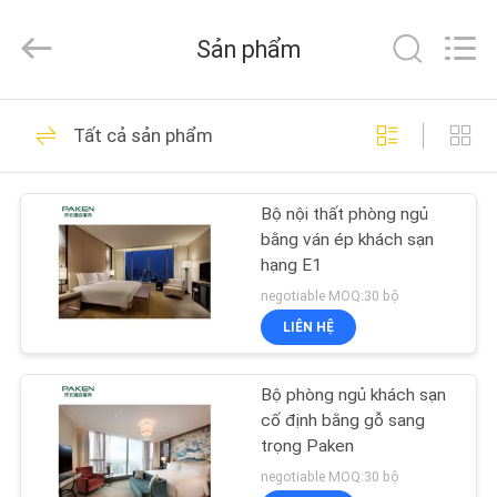
-
2026
Foshan
Sản phẩm
Paken
Furniture
Co.,
Ltd..
NHÀ
All
32
Rights
Tất cả sản phẩm
Reserved.
Nội thất khách sạn
CÁC
hiện đại
Bộ nội thất phòng ngủ
SẢN
bằng ván ép khách sạn
PHẨM
hạng E1
negotiable MOQ:30 bộ
VỀ
LIÊN HỆ
107
CHÚNG
Bộ nội thất phòng
Bộ phòng ngủ khách sạn
TÔI
cố định bằng gỗ sang
ngủ khách sạn
trọng Paken
THAM
negotiable MOQ:30 bộ