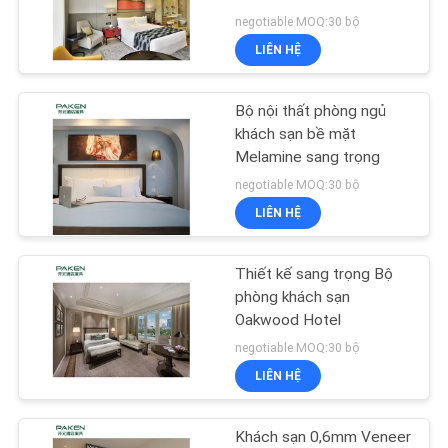
negotiable MOQ:30 bộ
YÊU
LIÊN HỆ
CẦU
27
BÁO
Nội thất phòng
Bộ nội thất phòng ngủ
GIÁ
khách sạn bề mặt
khách khách sạn
Melamine sang trọng
negotiable MOQ:30 bộ
SƠ
LIÊN HỆ
ĐỒ
TRANG
Thiết kế sang trọng Bộ
16
WEB
phòng khách sạn
Nội thất cố định
Oakwood Hotel
negotiable MOQ:30 bộ
khách sạn
PRIVACY
LIÊN HỆ
POLICY
Khách sạn 0,6mm Veneer