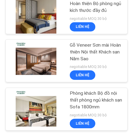
Hoàn thiện Bộ phòng ngủ
kích thước đầy đủ
11
negotiable MOQ:30 bộ
Nội thất nhà hàng
LIÊN HỆ
khách sạn
Gỗ Veneer Sơn mài Hoàn
thiện Nội thất Khách sạn
Năm Sao
negotiable MOQ:30 bộ
LIÊN HỆ
17
Nội thất khách sạn
Phòng khách Bộ đồ nội
thất phòng ngủ khách sạn
cổ
Sofa 1800mm
negotiable MOQ:30 bộ
LIÊN HỆ