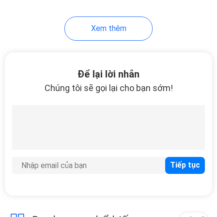
16
Xem thêm
Nội thất căn hộ hiện
đại
Để lại lời nhắn
Chúng tôi sẽ gọi lại cho bạn sớm!
102
Nội thất biệt thự