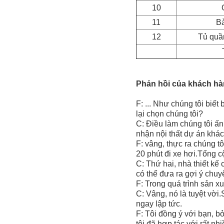
10
11
Bà
12
Tủ quầ
Phản hồi của khách hà
F: ... Như chúng tôi biế
lại chọn chúng tôi?
C: Điều làm chúng tôi ấn
nhận nội thất dự án khá
F: vâng, thực ra chúng 
20 phút đi xe hơi.Tổng
C: Thứ hai, nhà thiết kế 
có thể đưa ra gợi ý chuy
F: Trong quá trình sản x
C: Vâng, nó là tuyệt vời
ngay lập tức.
F: Tôi đồng ý với bạn, b
tôi đã hợp tác với rất n