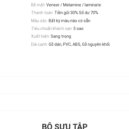
Bề mặt:
Veneer / Melamine / laminate
Thanh toán:
Tiền gửi 30% Số dư 70%
Màu sắc:
Bất kỳ màu nào có sẵn
Tiêu chuẩn khách sạn:
5 sao
Xuất hiện:
Sang trọng
Dải cạnh:
Gỗ dán, PVC, ABS, Gỗ nguyên khối
BỘ SƯU TẬP