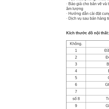
· Báo giá cho bản vẽ và t
âm lượng
· Hướng dẫn cài đặt cun
· Dịch vụ sau bán hàng t
Kích thước đồ nội thất:
Không.
1
Đầ
2
Đ
3
B
4
5
6
Gh
7
số 8
T
9
Gh