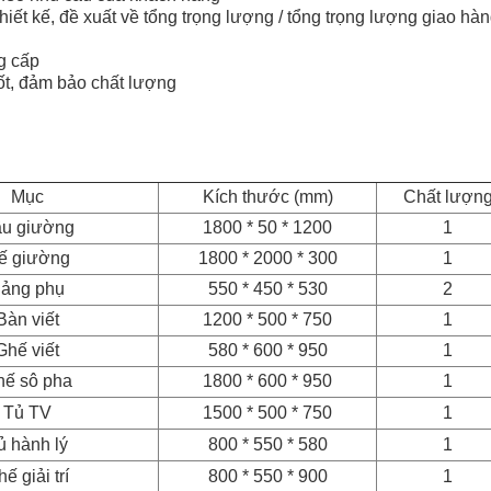
hiết kế, đề xuất về tổng trọng lượng / tổng trọng lượng giao hà
g cấp
ốt, đảm bảo chất lượng
Mục
Kích thước (mm)
Chất lượn
u giường
1800 * 50 * 1200
1
ế giường
1800 * 2000 * 300
1
ảng phụ
550 * 450 * 530
2
Bàn viết
1200 * 500 * 750
1
Ghế viết
580 * 600 * 950
1
ế sô pha
1800 * 600 * 950
1
Tủ TV
1500 * 500 * 750
1
ủ hành lý
800 * 550 * 580
1
ế giải trí
800 * 550 * 900
1