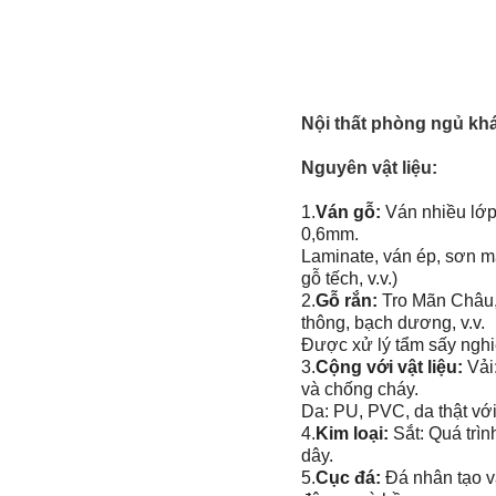
Nội thất phòng ngủ kh
Nguyên vật liệu:
1.
Ván gỗ:
Ván nhiều lớp
0,6mm.
Laminate, ván ép, sơn 
gỗ tếch, v.v.)
2.
Gỗ rắn:
Tro Mãn Châu, 
thông, bạch dương, v.v.
Được xử lý tẩm sấy nghi
3.
Cộng với vật liệu:
Vải:
và chống cháy.
Da: PU, PVC, da thật vớ
4.
Kim loại:
Sắt: Quá trì
dây.
5.
Cục đá:
Đá nhân tạo và