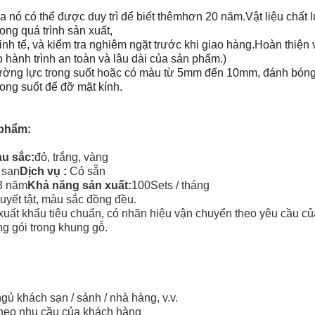
 nó có thể được duy trì để biết thêm
hơn 20 năm.Vật liệu chất 
ong quá trình sản xuất,
tinh tế, và kiểm tra nghiêm ngặt trước khi giao hàng.Hoàn thiện 
 hành trình an toàn và lâu dài của sản phẩm.)
ờng lực trong suốt hoặc có màu từ 5mm đến 10mm, đánh bóng
rong suốt để đỡ mặt kính.
 phẩm:
u sắc:
đỏ, trắng, vàng
 sạn
Dịch vụ :
Có sẵn
3 năm
Khả năng sản xuất:
100Sets / tháng
khuyết tật, màu sắc đồng đều.
xuất khẩu tiêu chuẩn, có nhãn hiệu vận chuyển theo yêu cầu c
 gói trong khung gỗ.
gủ khách sạn / sảnh / nhà hàng, v.v.
theo nhu cầu của khách hàng