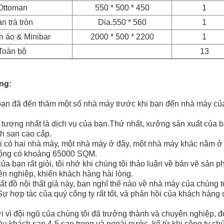
Ottoman
550 * 500 * 450
1
n trà tròn
Dia.550 * 560
1
n áo & Minibar
2000 * 500 * 2200
1
Toàn bộ
13
ng:
t bạn đã đến thăm một số nhà máy trước khi bạn đến nhà máy của
 tượng nhất là dịch vụ của bạn.Thứ nhất, xưởng sản xuất của b
ch sạn cao cấp.
tôi có hai nhà máy, một nhà máy ở đây, một nhà máy khác nằm ở
 cộng có khoảng 65000 SQM.
của bạn rất giỏi, tôi nhớ khi chúng tôi thảo luận về bản vẽ sản 
ên nghiệp, khiến khách hàng hài lòng.
uất đồ nội thất giả này, bạn nghĩ thế nào về nhà máy của chúng t
.Sự hợp tác của quý công ty rất tốt, và phản hồi của khách hàng 
ởi vì đội ngũ của chúng tôi đã trưởng thành và chuyên nghiệp, đó
hiều khách sạn 4-5 sao trong và ngoài nước, kể từ khi công ty ch