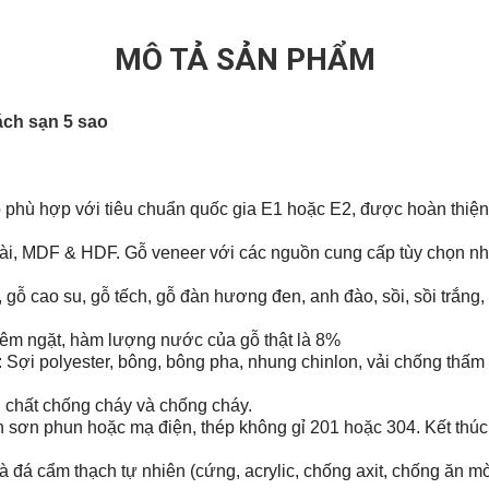
MÔ TẢ SẢN PHẨM
ách sạn 5 sao
 phù hợp với tiêu chuẩn quốc gia E1 hoặc E2, được hoàn thiệ
mài, MDF & HDF.
Gỗ veneer với các nguồn cung cấp tùy chọn như 
gỗ cao su, gỗ tếch, gỗ đàn hương đen, anh đào, sồi, sồi trắng
êm ngặt, hàm lượng nước của gỗ thật là 8%
 Sợi polyester, bông, bông pha, nhung chinlon, vải chống thấm
i chất chống cháy và chống cháy.
nh sơn phun hoặc mạ điện, thép không gỉ 201 hoặc 304. Kết th
 đá cẩm thạch tự nhiên (cứng, acrylic, chống axit, chống ăn mòn