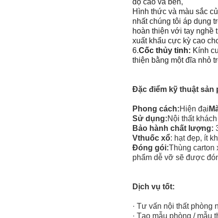
độ cao và bền,
Hình thức và màu sắc của
nhất chúng tôi áp dụng tr
hoàn thiện với tay nghề 
xuất khẩu cực kỳ cao cho
6.
Cốc thủy tinh:
Kính cư
thiện bằng một đĩa nhỏ t
Đặc điểm kỹ thuật sản
Phong cách:
Hiện đại
Mà
Sử dụng:
Nội thất khách
Bảo hành chất lượng:
V
thuốc xổ
: hạt đẹp, ít 
Đóng gói:
Thùng carton 
phẩm dễ vỡ sẽ được đóng
Dịch vụ tốt:
· Tư vấn nội thất phòng n
· Tạo mẫu phòng / mẫu 