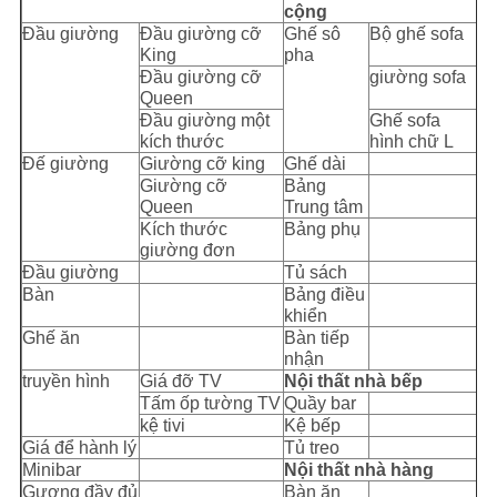
cộng
Đầu giường
Đầu giường cỡ
Ghế sô
Bộ ghế sofa
King
pha
Đầu giường cỡ
giường sofa
Queen
Đầu giường một
Ghế sofa
kích thước
hình chữ L
Đế giường
Giường cỡ king
Ghế dài
Giường cỡ
Bảng
Queen
Trung tâm
Kích thước
Bảng phụ
giường đơn
Đầu giường
Tủ sách
Bàn
Bảng điều
khiển
Ghế ăn
Bàn tiếp
nhận
truyền hình
Giá đỡ TV
Nội thất nhà bếp
Tấm ốp tường TV
Quầy bar
kệ tivi
Kệ bếp
Giá để hành lý
Tủ treo
Minibar
Nội thất nhà hàng
Gương đầy đủ
Bàn ăn