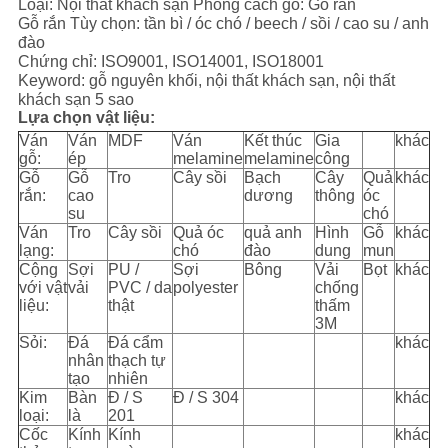
Loại: Nội thất khách sạn Phong cách gỗ: Gỗ rắn
Gỗ rắn Tùy chọn: tần bì / óc chó / beech / sồi / cao su / anh
đào
Chứng chỉ: ISO9001, ISO14001, ISO18001
Keyword: gỗ nguyên khối, nội thất khách sạn, nội thất
khách sạn 5 sao
Lựa chọn vật liệu:
Ván
Ván
MDF
Ván
Kết thúc
Gia
khác
gỗ:
ép
melamine
melamine
công
Gỗ
Gỗ
Tro
Cây sồi
Bạch
Cây
Quả
khác
rắn:
cao
dương
thông
óc
su
chó
Ván
Tro
Cây sồi
Quả óc
quả anh
Hình
Gỗ
khác
lạng:
chó
đào
dung
mun
Cộng
Sợi
PU /
Sợi
Bông
Vải
Bọt
khác
với vật
vải
PVC / da
polyester
chống
liệu:
thật
thấm
3M
Sỏi:
Đá
Đá cẩm
khác
nhân
thạch tự
tạo
nhiên
Kim
Bàn
Đ / S
Đ / S 304
khác
loại:
là
201
Cốc
Kính
Kính
khác