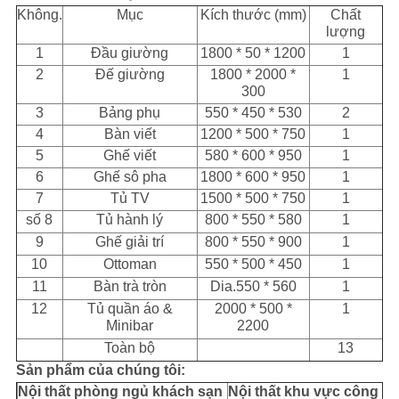
Không.
Mục
Kích thước (mm)
Chất
lượng
1
Đầu giường
1800 * 50 * 1200
1
2
Đế giường
1800 * 2000 *
1
300
3
Bảng phụ
550 * 450 * 530
2
4
Bàn viết
1200 * 500 * 750
1
5
Ghế viết
580 * 600 * 950
1
6
Ghế sô pha
1800 * 600 * 950
1
7
Tủ TV
1500 * 500 * 750
1
số 8
Tủ hành lý
800 * 550 * 580
1
9
Ghế giải trí
800 * 550 * 900
1
10
Ottoman
550 * 500 * 450
1
11
Bàn trà tròn
Dia.550 * 560
1
12
Tủ quần áo &
2000 * 500 *
1
Minibar
2200
Toàn bộ
13
Sản phẩm của chúng tôi:
Nội thất phòng ngủ khách sạn
Nội thất khu vực công