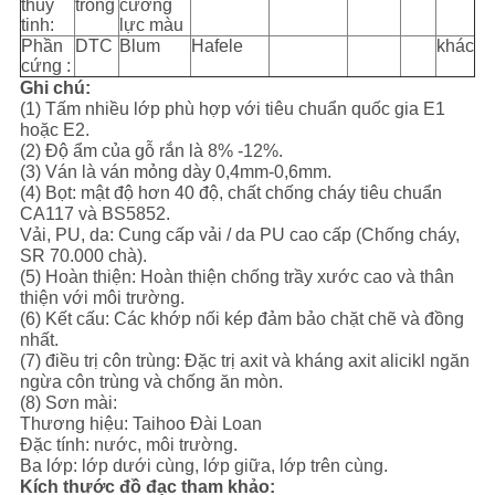
thủy
trong
cường
tinh:
lực màu
Phần
DTC
Blum
Hafele
khác
cứng :
Ghi chú:
(1) Tấm nhiều lớp phù hợp với tiêu chuẩn quốc gia E1
hoặc E2.
(2) Độ ẩm của gỗ rắn là 8% -12%.
(3) Ván là ván mỏng dày 0,4mm-0,6mm.
(4) Bọt: mật độ hơn 40 độ, chất chống cháy tiêu chuẩn
CA117 và BS5852.
Vải, PU, ​​da: Cung cấp vải / da PU cao cấp (Chống cháy,
SR 70.000 chà).
(5) Hoàn thiện: Hoàn thiện chống trầy xước cao và thân
thiện với môi trường.
(6) Kết cấu: Các khớp nối kép đảm bảo chặt chẽ và đồng
nhất.
(7) điều trị côn trùng: Đặc trị axit và kháng axit alicikl ngăn
ngừa côn trùng và chống ăn mòn.
(8) Sơn mài:
Thương hiệu: Taihoo Đài Loan
Đặc tính: nước, môi trường.
Ba lớp: lớp dưới cùng, lớp giữa, lớp trên cùng.
Kích thước đồ đạc tham khảo: