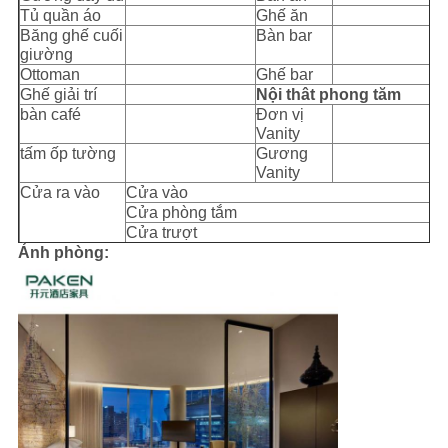
Tủ quần áo
Ghế ăn
Băng ghế cuối
Bàn bar
giường
Ottoman
Ghế bar
Ghế giải trí
Nội thât phong tăm
bàn café
Đơn vị
Vanity
tấm ốp tường
Gương
Vanity
Cửa ra vào
Cửa vào
Cửa phòng tắm
Cửa trượt
Ảnh phòng: