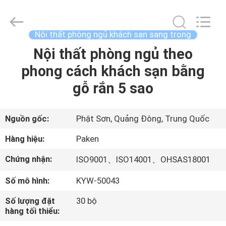
-
2025
Foshan
Paken
Furniture
Nội thất phòng ngủ khách sạn sang trọng
Co.,
Ltd..
Nội thất phòng ngủ theo
NHÀ
All
Rights
Reserved.
phong cách khách sạn bằng
CÁC
gỗ rắn 5 sao
SẢN
PHẨM
Nguồn gốc:
Phật Sơn, Quảng Đông, Trung Quốc
Hàng hiệu:
Paken
VỀ
Chứng nhận:
ISO9001、ISO14001、OHSAS18001
CHÚNG
Số mô hình:
KYW-50043
TÔI
Số lượng đặt
30 bộ
hàng tối thiểu:
THAM