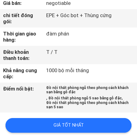
Giá bán:
negotiable
QUAN
NHÀ
chi tiết đóng
EPE + Góc bọt + Thùng cứng
gói:
MÁY
Thời gian giao
đàm phán
hàng:
KIỂM
Điều khoản
T / T
SOÁT
thanh toán:
CHẤT
Khả năng cung
1000 bộ mỗi tháng
LƯỢNG
cấp:
Điểm nổi bật:
Đồ nội thất phòng ngủ theo phong cách khách
sạn bằng gỗ đặc
LIÊN
,
,
Đồ nội thất phòng ngủ 5 sao bằng gỗ đặc
Đồ nội thất phòng ngủ theo phong cách khách
HỆ
sạn 5 sao
CHÚNG
GIÁ TỐT NHẤT
TÔI