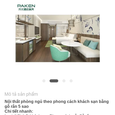
YÊU
CẦU
BÁO
GIÁ
SƠ
ĐỒ
TRANG
WEB
PRIVACY
Mô tả sản phẩm
POLICY
Nội thất phòng ngủ theo phong cách khách sạn bằng
gỗ rắn 5 sao
Chi tiết nhanh: