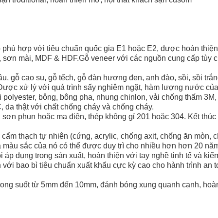
p phù hợp với tiêu chuẩn quốc gia E1 hoặc E2, được hoàn thiệ
 sơn mài, MDF & HDF.Gỗ veneer với các nguồn cung cấp tùy ch
âu, gỗ cao su, gỗ tếch, gỗ đàn hương đen, anh đào, sồi, sồi trắ
 Được xử lý với quá trình sấy nghiêm ngặt, hàm lượng nước của
ợi polyester, bông, bông pha, nhung chinlon, vải chống thấm 3M
 da thật với chất chống cháy và chống cháy.
ình sơn phun hoặc mạ điện, thép không gỉ 201 hoặc 304. Kết th
 cẩm thạch tự nhiên (cứng, acrylic, chống axit, chống ăn mòn, c
à màu sắc của nó có thể được duy trì cho nhiều hơn
hơn 20 năm
i áp dụng trong sản xuất, hoàn thiện với tay nghề tinh tế và ki
 với bao bì tiêu chuẩn xuất khẩu cực kỳ cao cho hành trình an t
trong suốt từ 5mm đến 10mm, đánh bóng xung quanh cạnh, hoàn 