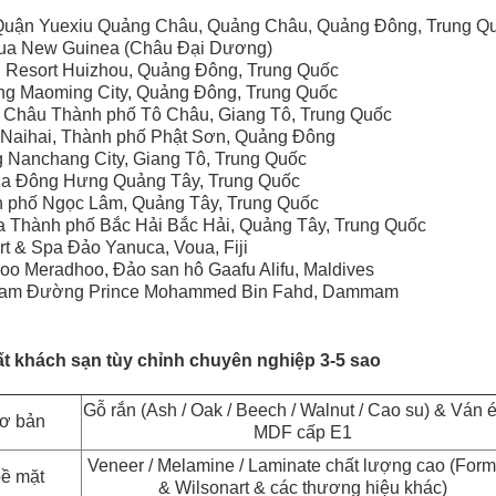
Quận Yuexiu Quảng Châu, Quảng Châu, Quảng Đông, Trung Q
pua New Guinea (Châu Đại Dương)
 Resort Huizhou, Quảng Đông, Trung Quốc
 Maoming City, Quảng Đông, Trung Quốc
Châu Thành phố Tô Châu, Giang Tô, Trung Quốc
Naihai, Thành phố Phật Sơn, Quảng Đông
Nanchang City, Giang Tô, Trung Quốc
a Đông Hưng Quảng Tây, Trung Quốc
nh phố Ngọc Lâm, Quảng Tây, Trung Quốc
 Thành phố Bắc Hải Bắc Hải, Quảng Tây, Trung Quốc
rt & Spa Đảo Yanuca, Voua, Fiji
oo Meradhoo, Đảo san hô Gaafu Alifu, Maldives
mam Đường Prince Mohammed Bin Fahd, Dammam
ất khách sạn tùy chỉnh chuyên nghiệp 3-5 sao
Gỗ rắn (Ash / Oak / Beech / Walnut / Cao su) & Ván 
cơ bản
MDF cấp E1
Veneer / Melamine / Laminate chất lượng cao (Form
bề mặt
& Wilsonart & các thương hiệu khác)