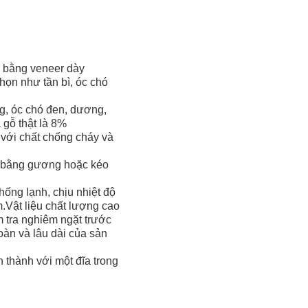
n bằng veneer dày
ọn như tần bì, óc chó
ng, óc chó đen, dương,
 gỗ thật là 8%
, với chất chống cháy và
úc bằng gương hoặc kéo
hống lạnh, chịu nhiệt độ
.Vật liệu chất lượng cao
ểm tra nghiêm ngặt trước
oàn và lâu dài của sản
thành với một đĩa trong