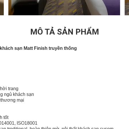
MÔ TẢ SẢN PHẨM
khách sạn Matt Finish truyền thống
thời trang
ng ngủ khách sạn
 thương mại
h tốt
SO14001, ISO18001
sạn troditional, hoàn thiện mờ, nội thất khách sạn cusom