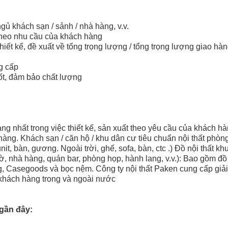
gủ khách sạn / sảnh / nhà hàng, v.v.
theo nhu cầu của khách hàng
hiết kế, đề xuất về tổng trọng lượng / tổng trọng lượng giao hà
g cấp
ốt, đảm bảo chất lượng
g nhất trong việc thiết kế, sản xuất theo yêu cầu của khách hàng
àng. Khách sạn / căn hộ / khu dân cư tiêu chuẩn nội thất phòn
it, bàn, gương. Ngoài trời, ghế, sofa, bàn, ctc .) Đồ nội thất k
, nhà hàng, quán bar, phòng họp, hành lang, v.v.): Bao gồm đồ n
g, Casegoods và bọc nệm. Công ty nội thất Paken cung cấp giả
 khách hàng trong và ngoài nước
gần đây: