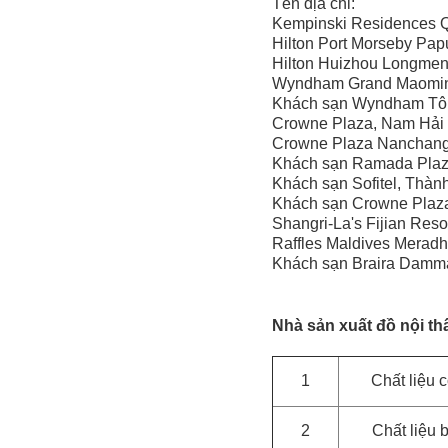
Tên địa chỉ:
Kempinski Residences 
Hilton Port Morseby Pa
Hilton Huizhou Longmen
Wyndham Grand Maoming
Khách sạn Wyndham Tô 
Crowne Plaza, Nam Hải 
Crowne Plaza Nanchang 
Khách sạn Ramada Plaz
Khách sạn Sofitel, Thà
Khách sạn Crowne Plaza
Shangri-La's Fijian Reso
Raffles Maldives Meradh
Khách sạn Braira Dam
Nhà sản xuất đồ nội th
1
Chất liệu 
2
Chất liệu 