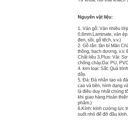
Nguyên vật liệu:
1. Ván gỗ: Ván nhiều lớ
0,6mm.Laminate, ván ép,
đen, sồi, gỗ tếch, v.v.)
2. Gỗ rắn: tần bì Mãn Ch
thông, bạch dương, v.v.
Chất liệu 3.Plus: Vải: S
chống cháy.Da: PU, PVC,
4. kim loại: Sắt: Quá tr
dây.
5. Đá: Đá nhân tạo và đá
cao và bền, hình dạng v
là điều duy nhất chúng tô
khi giao hàng.Hoàn thiện
phẩm.)
6.Kính: kính cường lực 
suốt nhỏ để đỡ đầu kính.