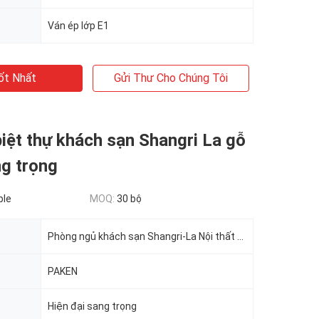
Ván ép lớp E1
ốt Nhất
Gửi Thư Cho Chúng Tôi
biệt thự khách sạn Shangri La gỗ
ng trọng
ble
MOQ:
30 bộ
Phòng ngủ khách sạn Shangri-La Nội thất tùy chỉnh Khách sạn 5 sao Nội thất sang trọng
PAKEN
Hiện đại sang trọng