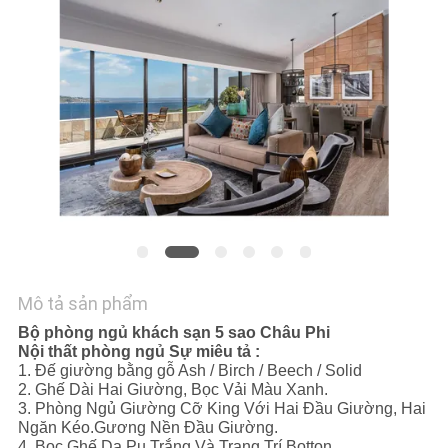
YÊU
CẦU
BÁO
GIÁ
SƠ
ĐỒ
TRANG
WEB
Mô tả sản phẩm
Bộ phòng ngủ khách sạn 5 sao Châu Phi
Nội thất phòng ngủ
Sự miêu tả :
PRIVACY
1. Đế giường bằng gỗ Ash / Birch / Beech / Solid
2. Ghế Dài Hai Giường, Bọc Vải Màu Xanh.
POLICY
3. Phòng Ngủ Giường Cỡ King Với Hai Đầu Giường, Hai
Ngăn Kéo.Gương Nền Đầu Giường.
4. Bọc Ghế Da Pu Trắng Và Trang Trí Botton.