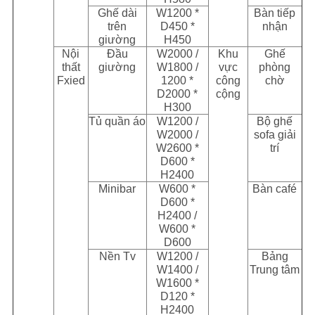
Ghế dài
W1200 *
Bàn tiếp
trên
D450 *
nhận
giường
H450
Nội
Đầu
W2000 /
Khu
Ghế
thất
giường
W1800 /
vực
phòng
Fxied
1200 *
công
chờ
D2000 *
cộng
H300
Tủ quần áo
W1200 /
Bộ ghế
W2000 /
sofa giải
W2600 *
trí
D600 *
H2400
Minibar
W600 *
Bàn café
D600 *
H2400 /
W600 *
D600
Nền Tv
W1200 /
Bảng
W1400 /
Trung tâm
W1600 *
D120 *
H2400