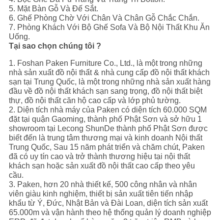
5. Mặt Bàn Gỗ Và Đế Sắt.
6. Ghế Phòng Chờ Với Chân Và Chân Gỗ Chắc Chắn.
7. Phòng Khách Với Bộ Ghế Sofa Và Bộ Nội Thất Khu Ăn
Uống.
Tại sao chọn chúng tôi ?
1. Foshan Paken Furniture Co., Ltd., là một trong những
nhà sản xuất đồ nội thất & nhà cung cấp đồ nội thất khách
sạn tại Trung Quốc, là một trong những nhà sản xuất hàng
đầu về đồ nội thất khách sạn sang trọng, đồ nội thất biệt
thự, đồ nội thất căn hộ cao cấp và lớp phủ tường.
2. Diện tích nhà máy của Paken có diện tích 60.000 SQM
đặt tại quận Gaoming, thành phố Phật Sơn và sở hữu 1
showroom tại Lecong ShunDe thành phố Phật Sơn được
biết đến là trung tâm thương mại và kinh doanh Nội thất
Trung Quốc, Sau 15 năm phát triển và chăm chút, Paken
đã có uy tín cao và trở thành thương hiệu tại nội thất
khách sạn hoặc sản xuất đồ nội thất cao cấp theo yêu
cầu.
3. Paken, hơn 20 nhà thiết kế, 500 công nhân và nhân
viên giàu kinh nghiệm, thiết bị sản xuất tiên tiến nhập
khẩu từ Ý, Đức, Nhật Bản và Đài Loan, diện tích sản xuất
65.000m và vận hành theo hệ thống quản lý doanh nghiệp