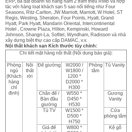
ERP, đã đạt doanh số hàng năm 2 trăm triệu RMB và hợp
tác với hàng loạt khách sạn 5 sao nổi tiếng như Four
Seasons, Ritz-Carlton, JW Marriott, Marriott, W Hotel, ST
Regis, Westing, Sheraton, Four Points, Hyatt, Grand
Hyatt, Park Hyatt, Mandarin Oriental, Intercontinental
Hotel , Crowne Plaza, Hilton, Kempinski, Howard
Johnson, Shangri-La, Sofitel, Wyndham, Radisson và nhà
xây dựng biệt thự cao cấp DAMAC, v.v.
Nội thất khách sạn Kích thước tùy chỉnh:
Chi tiết mặt hàng nội thất (Nội dung báo giá):
Phòng
Nội
Đế giường
W2000 /
Phòng
Tủ Vanity
ngủ
thất
W1800 /
tắm
(Khách
rời
1200 *
hàng
D2000 *
chỉ
H300
định)
Chân đế /
W550 *
Gương
Bàn đầu
D450 *
Vanity
giường
H530
Tủ TV
W1500 *
Cửa
D500 *
phòng tắm
H750
Giá để
W800 *
Kệ gỗ