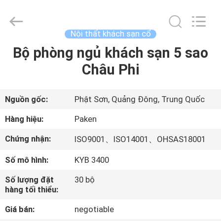
-
2025
Foshan
Paken
Furniture
Nội thất khách sạn cổ
Co.,
Ltd..
Bộ phòng ngủ khách sạn 5 sao
NHÀ
All
Rights
Reserved.
Châu Phi
CÁC
SẢN
Nguồn gốc:
Phật Sơn, Quảng Đông, Trung Quốc
PHẨM
Hàng hiệu:
Paken
Chứng nhận:
ISO9001、ISO14001、OHSAS18001
VỀ
Số mô hình:
KYB 3400
CHÚNG
TÔI
Số lượng đặt
30 bộ
hàng tối thiểu:
Giá bán:
negotiable
THAM