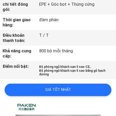
QUAN
chi tiết đóng
EPE + Góc bọt + Thùng cứng
gói:
NHÀ
Thời gian giao
đàm phán
MÁY
hàng:
Điều khoản
T / T
KIỂM
thanh toán:
SOÁT
Khả năng cung
800 bộ mỗi tháng
CHẤT
cấp:
LƯỢNG
Điểm nổi bật:
,
Bộ phòng ngủ khách sạn 5 sao CE
Bộ phòng ngủ khách sạn 5 sao bằng gỗ bạch
dương
LIÊN
HỆ
GIÁ TỐT NHẤT
CHÚNG
TÔI