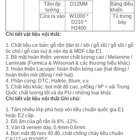
Tấm ốp
D12MM
Bảng điều
tường
khiển
Cửa ra vào
W1000 *
Tủ trưng
D210 *
bày
H2400
Chi tiết vật liệu nội thất:
1. Chất liệu cơ bản: gỗ rắn (tần bì / sồi / gỗ sồi / gỗ sồi / gỗ
óc chó / gỗ cao su) & ván ép & MDF cấp E1
2. Bề mặt hoàn thiện: veneer chất lượng cao / Melamine /
Laminate (Formica & Wilsonart & các thương hiệu khác)
3. Hoàn thiện Lacuqer: hoàn thiện bóng cao (hạt đóng) /
hoàn thiện mờ (đóng / mở hạt)
4. Phần cứng: DTC, Hafele, Blum, v.v.
5. Chất liệu khác: bọt mật độ cao, ≥45kg / M³ + vải Trung
Quốc chất lượng tốt và da PU / những loại khác
Chi tiết vật liệu nội thất Ghi chú:
1. Tấm nhiều lớp phù hợp với tiêu chuẩn quốc gia E1
hoặc E2 cấp.
2. Độ ẩm của gỗ rắn là 8% -12%.
3. Ván là veneer dày, 0,4mm-0,6mm.
4. Bọt: mật độ hơn 40 độ, chất chống cháy tiêu chuẩn
CA117 và BS5852.