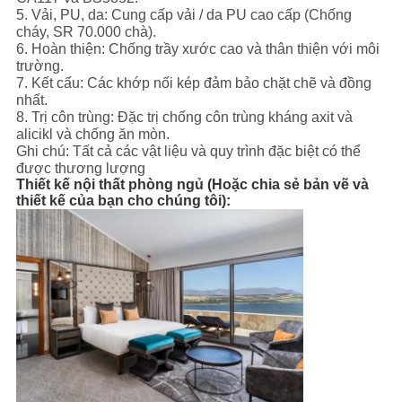
5. Vải, PU, ​​da: Cung cấp vải / da PU cao cấp (Chống
cháy, SR 70.000 chà).
6. Hoàn thiện: Chống trầy xước cao và thân thiện với môi
trường.
7. Kết cấu: Các khớp nối kép đảm bảo chặt chẽ và đồng
nhất.
8. Trị côn trùng: Đặc trị chống côn trùng kháng axit và
alicikl và chống ăn mòn.
Ghi chú: Tất cả các vật liệu và quy trình đặc biệt có thể
được thương lượng
Thiết kế nội thất phòng ngủ (Hoặc chia sẻ bản vẽ và
thiết kế của bạn cho chúng tôi):