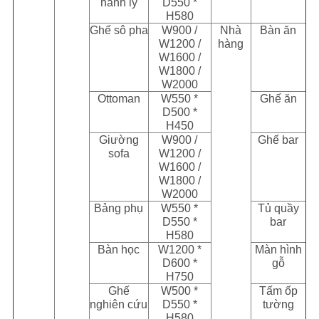
hành lý
D550 *
H580
Ghế sô pha
W900 /
Nhà
Bàn ăn
W1200 /
hàng
W1600 /
W1800 /
W2000
Ottoman
W550 *
Ghế ăn
D500 *
H450
Giường
W900 /
Ghế bar
sofa
W1200 /
W1600 /
W1800 /
W2000
Bảng phụ
W550 *
Tủ quầy
D550 *
bar
H580
Bàn học
W1200 *
Màn hình
D600 *
gỗ
H750
Ghế
W500 *
Tấm ốp
nghiên cứu
D550 *
tường
H580