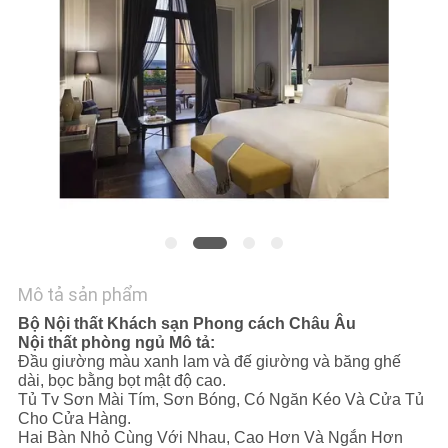
YÊU
CẦU
BÁO
GIÁ
SƠ
ĐỒ
TRANG
Mô tả sản phẩm
WEB
Bộ Nội thất Khách sạn Phong cách Châu Âu
Nội thất phòng ngủ Mô tả:
PRIVACY
Đầu giường màu xanh lam và đế giường và băng ghế
dài, bọc bằng bọt mật độ cao.
POLICY
Tủ Tv Sơn Mài Tím, Sơn Bóng, Có Ngăn Kéo Và Cửa Tủ
Cho Cửa Hàng.
Hai Bàn Nhỏ Cùng Với Nhau, Cao Hơn Và Ngắn Hơn