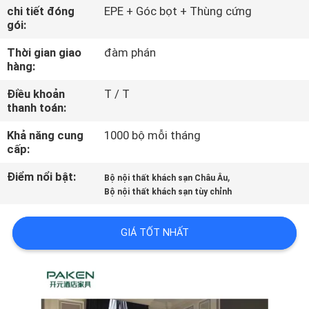
QUAN
chi tiết đóng
EPE + Góc bọt + Thùng cứng
gói:
NHÀ
Thời gian giao
đàm phán
MÁY
hàng:
Điều khoản
T / T
KIỂM
thanh toán:
SOÁT
Khả năng cung
1000 bộ mỗi tháng
CHẤT
cấp:
LƯỢNG
Điểm nổi bật:
,
Bộ nội thất khách sạn Châu Âu
Bộ nội thất khách sạn tùy chỉnh
LIÊN
GIÁ TỐT NHẤT
HỆ
CHÚNG
TÔI