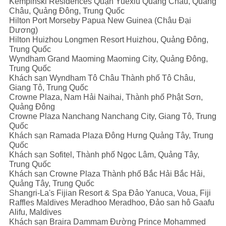
Kempinski Residences Quận Yuexiu Quảng Châu, Quảng
Châu, Quảng Đông, Trung Quốc
Hilton Port Morseby Papua New Guinea (Châu Đại
Dương)
Hilton Huizhou Longmen Resort Huizhou, Quảng Đông,
Trung Quốc
Wyndham Grand Maoming Maoming City, Quảng Đông,
Trung Quốc
Khách sạn Wyndham Tô Châu Thành phố Tô Châu,
Giang Tô, Trung Quốc
Crowne Plaza, Nam Hải Naihai, Thành phố Phật Sơn,
Quảng Đông
Crowne Plaza Nanchang Nanchang City, Giang Tô, Trung
Quốc
Khách sạn Ramada Plaza Đông Hưng Quảng Tây, Trung
Quốc
Khách sạn Sofitel, Thành phố Ngọc Lâm, Quảng Tây,
Trung Quốc
Khách sạn Crowne Plaza Thành phố Bắc Hải Bắc Hải,
Quảng Tây, Trung Quốc
Shangri-La's Fijian Resort & Spa Đảo Yanuca, Voua, Fiji
Raffles Maldives Meradhoo Meradhoo, Đảo san hô Gaafu
Alifu, Maldives
Khách sạn Braira Dammam Đường Prince Mohammed