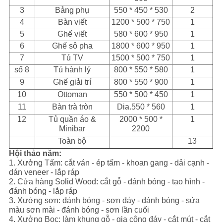
3
Bảng phụ
550 * 450 * 530
2
4
Bàn viết
1200 * 500 * 750
1
5
Ghế viết
580 * 600 * 950
1
6
Ghế sô pha
1800 * 600 * 950
1
7
Tủ TV
1500 * 500 * 750
1
số 8
Tủ hành lý
800 * 550 * 580
1
9
Ghế giải trí
800 * 550 * 900
1
10
Ottoman
550 * 500 * 450
1
11
Bàn trà tròn
Dia.550 * 560
1
12
Tủ quần áo &
2000 * 500 *
1
Minibar
2200
Toàn bộ
13
Hội thảo năm:
1. Xưởng Tấm: cắt ván - ép tấm - khoan gang - dải cạnh -
dán veneer - lắp ráp
2. Cửa hàng Solid Wood: cắt gỗ - đánh bóng - tạo hình -
đánh bóng - lắp ráp
3. Xưởng sơn: đánh bóng - sơn đáy - đánh bóng - sửa
màu sơn mài - đánh bóng - sơn lần cuối
4. Xưởng Bọc: làm khung gỗ - gia công đáy - cắt mút - cắt