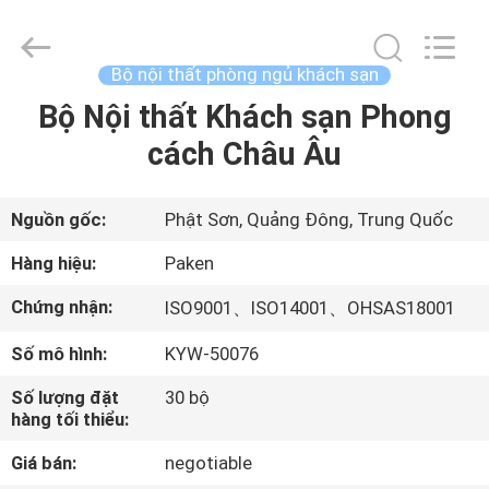
-
2025
Foshan
Paken
Furniture
Bộ nội thất phòng ngủ khách sạn
Co.,
Ltd..
Bộ Nội thất Khách sạn Phong
NHÀ
All
Rights
Reserved.
cách Châu Âu
CÁC
SẢN
Nguồn gốc:
Phật Sơn, Quảng Đông, Trung Quốc
PHẨM
Hàng hiệu:
Paken
Chứng nhận:
ISO9001、ISO14001、OHSAS18001
VỀ
Số mô hình:
KYW-50076
CHÚNG
TÔI
Số lượng đặt
30 bộ
hàng tối thiểu:
Giá bán:
negotiable
THAM