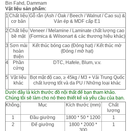
Bin Fahd, Dammam
Vật liệu sản phẩm:
1
Chất liệu
Gỗ rắn (Ash / Oak / Beech / Walnut / Cao su) &
cơ bản
Ván ép & MDF cấp E1
2
Chất liệu
Veneer / Melamine / Laminate chất lượng cao
bề mặt
(Formica & Wilsonart & các thương hiệu khác)
3
Sơn mài
Kết thúc bóng cao (Đóng hạt) / Kết thúc mờ
hoàn
(Đóng / mở hạt)
thiện
4
Phần
DTC, Hafele, Blum, v.v.
cứng
5
Vật liệu
Bọt mật độ cao, ≥ 45kg / M3 + Vải Trung Quốc
khác
chất lượng tốt và da PU / Những loại khác
Dưới đây là kích thước đồ nội thất để bạn tham khảo.
Chúng tôi sẽ làm cho nó theo thiết kế và yêu cầu của bạn.
Không.
Mục
Kích thước (mm)
Chất
lượng
1
Đầu giường
1800 * 50 * 1200
1
2
Đế giường
1800 * 2000 *
1
300