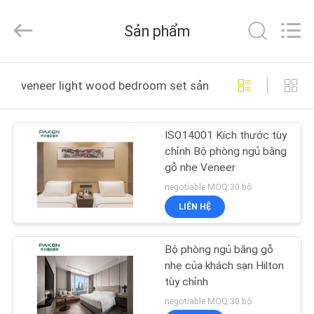
-
2025
Foshan
Sản phẩm
Paken
Furniture
Co.,
Ltd..
NHÀ
All
Rights
veneer light wood bedroom set sản xuất trực tuyến
Reserved.
CÁC
ISO14001 Kích thước tùy
SẢN
chỉnh Bộ phòng ngủ bằng
PHẨM
gỗ nhẹ Veneer
negotiable MOQ:30 bộ
VỀ
LIÊN HỆ
CHÚNG
Bộ phòng ngủ bằng gỗ
TÔI
nhẹ của khách sạn Hilton
tùy chỉnh
THAM
negotiable MOQ:30 bộ