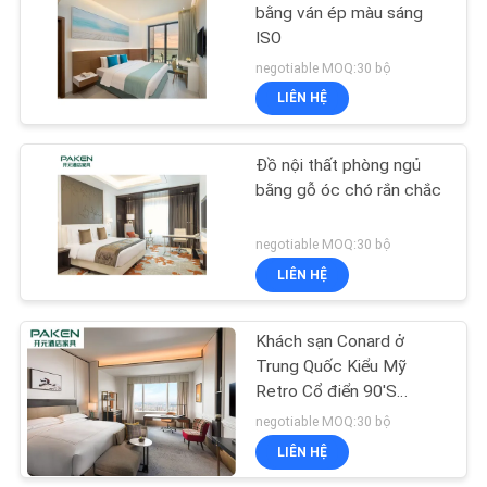
bằng ván ép màu sáng
ISO
negotiable MOQ:30 bộ
LIÊN HỆ
Đồ nội thất phòng ngủ
bằng gỗ óc chó rắn chắc
negotiable MOQ:30 bộ
LIÊN HỆ
Khách sạn Conard ở
Trung Quốc Kiểu Mỹ
Retro Cổ điển 90'S
Phong cách Nội thất
negotiable MOQ:30 bộ
phòng ngủ sang trọng
LIÊN HỆ
cho cuộc sống sang