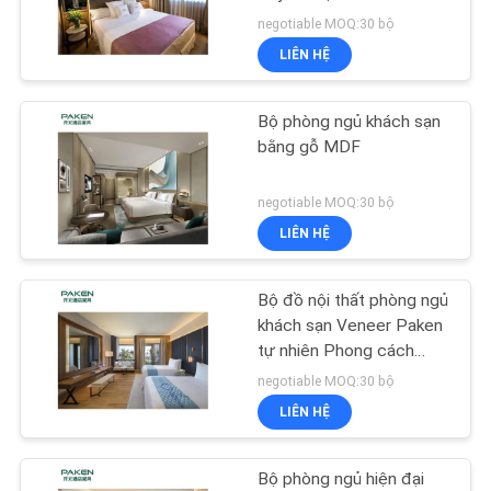
negotiable MOQ:30 bộ
YÊU
LIÊN HỆ
CẦU
BÁO
Bộ phòng ngủ khách sạn
GIÁ
bằng gỗ MDF
negotiable MOQ:30 bộ
SƠ
LIÊN HỆ
ĐỒ
TRANG
Bộ đồ nội thất phòng ngủ
WEB
khách sạn Veneer Paken
tự nhiên Phong cách
ngắn gọn
negotiable MOQ:30 bộ
PRIVACY
LIÊN HỆ
POLICY
Bộ phòng ngủ hiện đại