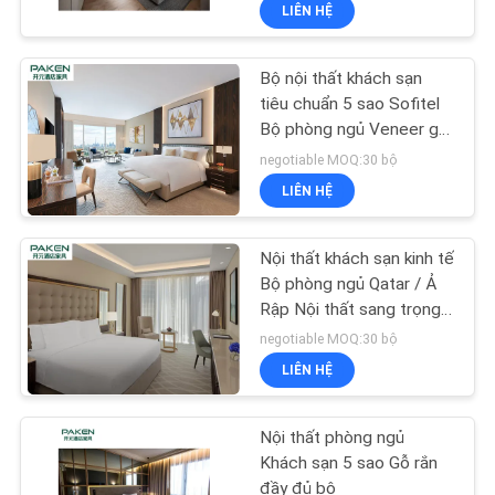
LIÊN HỆ
QUAN
NHÀ
Bộ nội thất khách sạn
MÁY
tiêu chuẩn 5 sao Sofitel
Bộ phòng ngủ Veneer gỗ
mun + nội thất nhẹ Huế
KIỂM
negotiable MOQ:30 bộ
LIÊN HỆ
SOÁT
CHẤT
Nội thất khách sạn kinh tế
LƯỢNG
Bộ phòng ngủ Qatar / Ả
Rập Nội thất sang trọng
nhẹ Walnut + Golden SS
negotiable MOQ:30 bộ
LIÊN
LIÊN HỆ
HỆ
CHÚNG
Nội thất phòng ngủ
TÔI
Khách sạn 5 sao Gỗ rắn
đầy đủ bộ