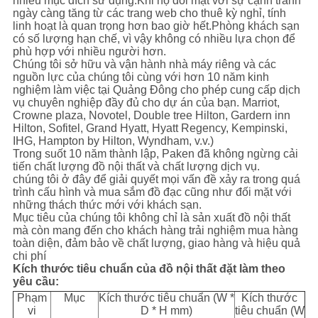
nhiều mục đích sử dụng.Khi họ đối mặt với sự cạnh tranh
ngày càng tăng từ các trang web cho thuê kỳ nghỉ, tính
linh hoạt là quan trọng hơn bao giờ hết.Phòng khách sạn
có số lượng hạn chế, vì vậy không có nhiều lựa chọn để
phù hợp với nhiều người hơn.
Chúng tôi sở hữu và vận hành nhà máy riêng và các
nguồn lực của chúng tôi cùng với hơn 10 năm kinh
nghiệm làm việc tại Quảng Đông cho phép cung cấp dịch
vụ chuyên nghiệp đầy đủ cho dự án của bạn. Marriot,
Crowne plaza, Novotel, Double tree Hilton, Gardern inn
Hilton, Sofitel, Grand Hyatt, Hyatt Regency, Kempinski,
IHG, Hampton by Hilton, Wyndham, v.v.)
Trong suốt 10 năm thành lập, Paken đã không ngừng cải
tiến chất lượng đồ nội thất và chất lượng dịch vụ.
chúng tôi ở đây để giải quyết mọi vấn đề xảy ra trong quá
trình cấu hình và mua sắm đồ đạc cũng như đối mặt với
những thách thức mới với khách sạn.
Mục tiêu của chúng tôi không chỉ là sản xuất đồ nội thất
mà còn mang đến cho khách hàng trải nghiệm mua hàng
toàn diện, đảm bảo về chất lượng, giao hàng và hiệu quả
chi phí
Kích thước tiêu chuẩn của đồ nội thất đặt làm theo
yêu cầu:
Phạm
Mục
Kích thước tiêu chuẩn (W *
Kích thước
vi
D * H mm)
tiêu chuẩn (W