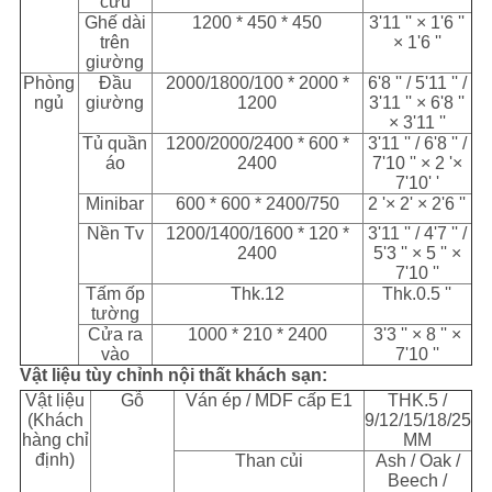
cứu
Ghế dài
1200 * 450 * 450
3'11 '' × 1'6 ''
trên
× 1'6 ''
giường
Phòng
Đầu
2000/1800/100 * 2000 *
6'8 '' / 5'11 '' /
ngủ
giường
1200
3'11 '' × 6'8 ''
× 3'11 ''
Tủ quần
1200/2000/2400 * 600 *
3'11 '' / 6'8 '' /
áo
2400
7'10 '' × 2 '×
7'10' '
Minibar
600 * 600 * 2400/750
2 '× 2' × 2'6 ''
Nền Tv
1200/1400/1600 * 120 *
3'11 '' / 4'7 '' /
2400
5'3 '' × 5 '' ×
7'10 ''
Tấm ốp
Thk.12
Thk.0.5 ''
tường
Cửa ra
1000 * 210 * 2400
3'3 '' × 8 '' ×
vào
7'10 ''
Vật liệu tùy chỉnh nội thất khách sạn:
Vật liệu
Gỗ
Ván ép / MDF cấp E1
THK.5 /
(Khách
9/12/15/18/25
hàng chỉ
MM
định)
Than củi
Ash / Oak /
Beech /