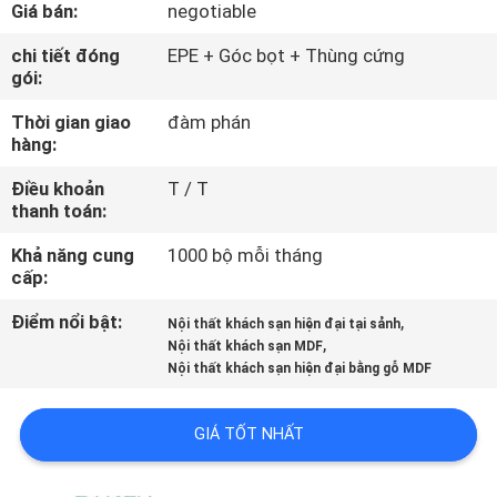
Giá bán:
negotiable
QUAN
NHÀ
chi tiết đóng
EPE + Góc bọt + Thùng cứng
gói:
MÁY
Thời gian giao
đàm phán
hàng:
KIỂM
Điều khoản
T / T
SOÁT
thanh toán:
CHẤT
Khả năng cung
1000 bộ mỗi tháng
LƯỢNG
cấp:
Điểm nổi bật:
,
Nội thất khách sạn hiện đại tại sảnh
,
LIÊN
Nội thất khách sạn MDF
Nội thất khách sạn hiện đại bằng gỗ MDF
HỆ
CHÚNG
GIÁ TỐT NHẤT
TÔI