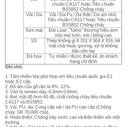
chuẩn CA117 hoặc Tiêu chuẩn
BS5852 Chống cháy
Vải / Da
Vải / Da Pu / Da thật / Da sợi nhỏ,
Tiêu chuẩn CA117 hoặc Tiêu chuẩn
BS5852 Chống cháy
Sơn mài
Đài Loan "Taiho" thương hiệu sơn
mài mùi lưới, mờ / bóng cao
SS
Thép không gỉ # 201 # 304 # 316, bề
mặt chải hoặc gương, xử lý không
dấu vân tay
Đá hoa
Tự nhiên / được thiết kế, do khách
hàng chỉ định
Ghi chú:
1. Tấm nhiều lớp phù hợp với tiêu chuẩn quốc gia E1
hoặc E2 cấp.
2. Độ ẩm của gỗ rắn là 8% -12%.
3. Ván là veneer dày, 0,4mm-0,6mm.
4. Bọt: mật độ hơn 40 độ, chất chống cháy tiêu chuẩn
CA117 và BS5852.
5. Vải, PU, ​​da: Cung cấp vải / da PU cao cấp (Chống
cháy, SR 70.000 chà).
6. Hoàn thiện: Chống trầy xước cao và thân thiện với môi
trường.