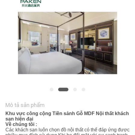
YÊU
CẦU
BÁO
GIÁ
SƠ
ĐỒ
TRANG
WEB
Mô tả sản phẩm
PRIVACY
Khu vực công cộng Tiền sảnh Gỗ MDF Nội thất khách
POLICY
sạn hiện đại
Về chúng tôi :
Các khách sạn luôn chọn đồ nội thất có thể đáp ứng được