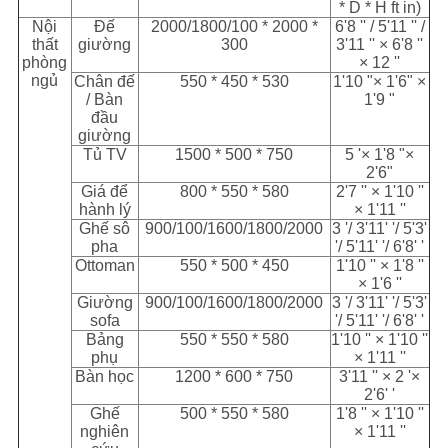
* D * H ft in)
Nội
Đế
2000/1800/100 * 2000 *
6'8 '' / 5'11 '' /
thất
giường
300
3'11 '' × 6'8 ''
phòng
× 12 ''
ngủ
Chân đế
550 * 450 * 530
1'10 "× 1'6" ×
/ Bàn
1'9 "
đầu
giường
Tủ TV
1500 * 500 * 750
5 '× 1'8 "×
2'6"
Giá để
800 * 550 * 580
2'7 '' × 1'10 ''
hành lý
× 1'11 ''
Ghế sô
900/100/1600/1800/2000
3 '/ 3'11' '/ 5'3'
pha
'/ 5'11' '/ 6'8' '
Ottoman
550 * 500 * 450
1'10 '' × 1'8 ''
× 1'6 ''
Giường
900/100/1600/1800/2000
3 '/ 3'11' '/ 5'3'
sofa
'/ 5'11' '/ 6'8' '
Bảng
550 * 550 * 580
1'10 '' × 1'10 ''
phụ
× 1'11 ''
Bàn học
1200 * 600 * 750
3'11 '' × 2 '×
2'6' '
Ghế
500 * 550 * 580
1'8 '' × 1'10 ''
nghiên
× 1'11 ''