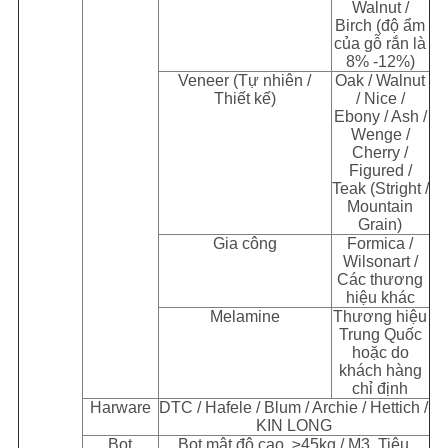
Walnut /
Birch (độ ẩm
của gỗ rắn là
8% -12%)
Veneer (Tự nhiên /
Oak / Walnut
Thiết kế)
/ Nice /
Ebony / Ash /
Wenge /
Cherry /
Figured /
Teak (Stright /
Mountain
Grain)
Gia công
Formica /
Wilsonart /
Các thương
hiệu khác
Melamine
Thương hiệu
Trung Quốc
hoặc do
khách hàng
chỉ định
Harware
DTC / Hafele / Blum / Archie / Hettich /
KIN LONG
Bọt
Bọt mật độ cao, ≥45kg / M
3
, Tiêu