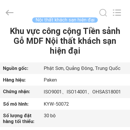
-
2025
Foshan
Paken
Furniture
Nội thất khách sạn hiện đại
Co.,
Ltd..
Khu vực công cộng Tiền sảnh
NHÀ
All
Rights
Reserved.
Gỗ MDF Nội thất khách sạn
CÁC
hiện đại
SẢN
PHẨM
Nguồn gốc:
Phật Sơn, Quảng Đông, Trung Quốc
Hàng hiệu:
Paken
VỀ
Chứng nhận:
ISO9001、ISO14001、OHSAS18001
CHÚNG
Số mô hình:
KYW-50072
TÔI
Số lượng đặt
30 bộ
hàng tối thiểu:
THAM