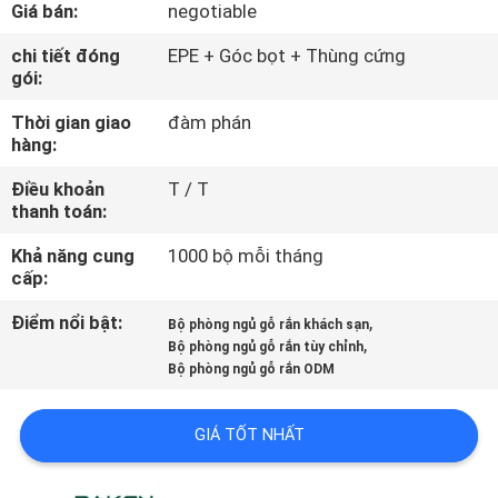
Giá bán:
negotiable
QUAN
NHÀ
chi tiết đóng
EPE + Góc bọt + Thùng cứng
gói:
MÁY
Thời gian giao
đàm phán
hàng:
KIỂM
Điều khoản
T / T
SOÁT
thanh toán:
CHẤT
Khả năng cung
1000 bộ mỗi tháng
LƯỢNG
cấp:
Điểm nổi bật:
,
Bộ phòng ngủ gỗ rắn khách sạn
,
LIÊN
Bộ phòng ngủ gỗ rắn tùy chỉnh
Bộ phòng ngủ gỗ rắn ODM
HỆ
CHÚNG
GIÁ TỐT NHẤT
TÔI