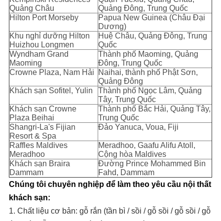
Quảng Châu
Quảng Đông, Trung Quốc
Hilton Port Morseby
Papua New Guinea (Châu Đại
Dương)
Khu nghỉ dưỡng Hilton
Huệ Châu, Quảng Đông, Trung
Huizhou Longmen
Quốc
Wyndham Grand
Thành phố Maoming, Quảng
Maoming
Đông, Trung Quốc
Crowne Plaza, Nam Hải
Naihai, thành phố Phật Sơn,
Quảng Đông
Khách sạn Sofitel, Yulin
Thành phố Ngọc Lâm, Quảng
Tây, Trung Quốc
Khách sạn Crowne
Thành phố Bắc Hải, Quảng Tây,
Plaza Beihai
Trung Quốc
Shangri-La's Fijian
Đảo Yanuca, Voua, Fiji
Resort & Spa
Raffles Maldives
Meradhoo, Gaafu Alifu Atoll,
Meradhoo
Cộng hòa Maldives
Khách sạn Braira
Đường Prince Mohammed Bin
Dammam
Fahd, Dammam
Chúng tôi chuyên nghiệp để làm theo yêu cầu nội thất
khách sạn:
1. Chất liệu cơ bản: gỗ rắn (tần bì / sồi / gỗ sồi / gỗ sồi / gỗ