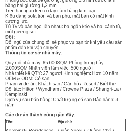
Khung bọc của đế giường, giường 1,8 mm được làm
bằng hai giường 1,2 mm.
Treo hai ngăn kéo có tay cầm bằng kim loại.
Kiểu dáng sofa tròn và bàn phụ, mặt bàn có mặt kính
cường lực.
Tủ Tv và bàn học liền nhau: ba ngăn kéo và hai cánh tủ,
một gương soi.
Đội :
Đội ngũ của chúng tôi sẽ phục vụ bạn từ khi yêu cầu sản
phẩm đến khi vận chuyển.
Thông tin cơ sở nhà máy:
Quy mô nhà máy: 65.000SQM Phòng trưng bày:
2.000SQM Nhân viên làm việc: 500 người
Nhà thiết kế QTY: 27 người Kinh nghiệm: Hơn 10 năm
OEM & ODM: Có sẵn
Phạm vi dự án: Khách sạn / Căn hộ / Resort / Biệt thự
Đối tác: Hilton / Wyndham / Crowne Plaza / Shangri-La /
Kempinski
Dịch vụ sau bán hàng: Chất lượng có sẵn Bảo hành: 3
năm
Các dự án thành công gần đây:
Tên:
Địa chỉ:
Kempinski Residences
Quận Yuexiu, Quảng Châu,