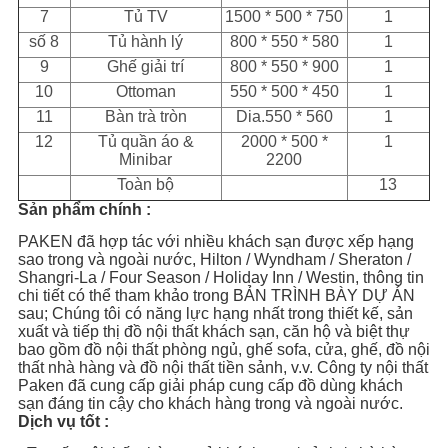
7
Tủ TV
1500 * 500 * 750
1
số 8
Tủ hành lý
800 * 550 * 580
1
9
Ghế giải trí
800 * 550 * 900
1
10
Ottoman
550 * 500 * 450
1
11
Bàn trà tròn
Dia.550 * 560
1
12
Tủ quần áo &
2000 * 500 *
1
Minibar
2200
Toàn bộ
13
Sản phẩm chính :
PAKEN đã hợp tác với nhiều khách sạn được xếp hạng
sao trong và ngoài nước, Hilton / Wyndham / Sheraton /
Shangri-La / Four Season / Holiday Inn / Westin, thông tin
chi tiết có thể tham khảo trong BẢN TRÌNH BÀY DỰ ÁN
sau; Chúng tôi có năng lực hạng nhất trong thiết kế, sản
xuất và tiếp thị đồ nội thất khách sạn, căn hộ và biệt thự
bao gồm đồ nội thất phòng ngủ, ghế sofa, cửa, ghế, đồ nội
thất nhà hàng và đồ nội thất tiền sảnh, v.v. Công ty nội thất
Paken đã cung cấp giải pháp cung cấp đồ dùng khách
sạn đáng tin cậy cho khách hàng trong và ngoài nước.
Dịch vụ tốt :