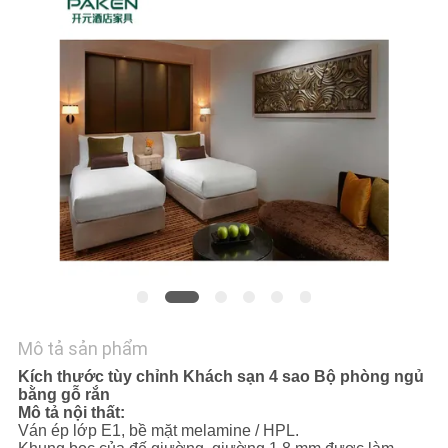
YÊU
CẦU
BÁO
GIÁ
SƠ
ĐỒ
TRANG
WEB
Mô tả sản phẩm
PRIVACY
Kích thước tùy chỉnh Khách sạn 4 sao Bộ phòng ngủ
POLICY
bằng gỗ rắn
Mô tả nội thất:
Ván ép lớp E1, bề mặt melamine / HPL.