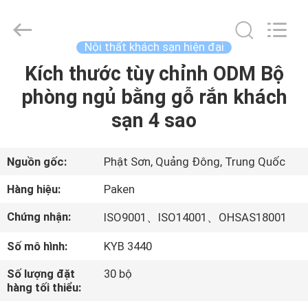
-
2025
Foshan
Paken
Furniture
Nội thất khách sạn hiện đại
Co.,
Ltd..
Kích thước tùy chỉnh ODM Bộ
NHÀ
All
Rights
Reserved.
phòng ngủ bằng gỗ rắn khách
CÁC
sạn 4 sao
SẢN
PHẨM
Nguồn gốc:
Phật Sơn, Quảng Đông, Trung Quốc
Hàng hiệu:
Paken
VỀ
Chứng nhận:
ISO9001、ISO14001、OHSAS18001
CHÚNG
Số mô hình:
KYB 3440
TÔI
Số lượng đặt
30 bộ
hàng tối thiểu:
THAM