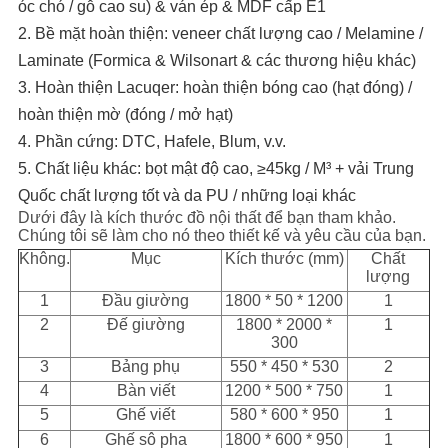
óc chó / gỗ cao su) & ván ép & MDF cấp E1
2. Bề mặt hoàn thiện: veneer chất lượng cao / Melamine /
Laminate (Formica & Wilsonart & các thương hiệu khác)
3. Hoàn thiện Lacuqer: hoàn thiện bóng cao (hạt đóng) /
hoàn thiện mờ (đóng / mở hạt)
4. Phần cứng: DTC, Hafele, Blum, v.v.
5. Chất liệu khác: bọt mật độ cao, ≥45kg / M³ + vải Trung
Quốc chất lượng tốt và da PU / những loại khác
Dưới đây là kích thước đồ nội thất để bạn tham khảo.
Chúng tôi sẽ làm cho nó theo thiết kế và yêu cầu của bạn.
Không.
Mục
Kích thước (mm)
Chất
lượng
1
Đầu giường
1800 * 50 * 1200
1
2
Đế giường
1800 * 2000 *
1
300
3
Bảng phụ
550 * 450 * 530
2
4
Bàn viết
1200 * 500 * 750
1
5
Ghế viết
580 * 600 * 950
1
6
Ghế sô pha
1800 * 600 * 950
1