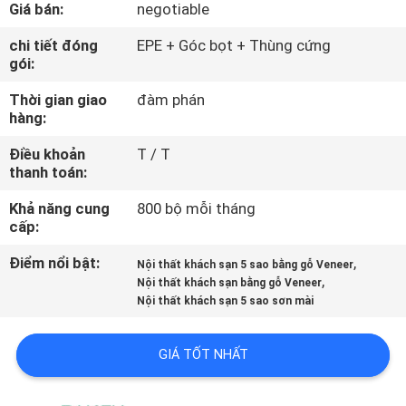
Giá bán:
negotiable
QUAN
NHÀ
chi tiết đóng
EPE + Góc bọt + Thùng cứng
gói:
MÁY
Thời gian giao
đàm phán
hàng:
KIỂM
Điều khoản
T / T
SOÁT
thanh toán:
CHẤT
Khả năng cung
800 bộ mỗi tháng
LƯỢNG
cấp:
Điểm nổi bật:
,
Nội thất khách sạn 5 sao bằng gỗ Veneer
,
LIÊN
Nội thất khách sạn bằng gỗ Veneer
Nội thất khách sạn 5 sao sơn mài
HỆ
CHÚNG
GIÁ TỐT NHẤT
TÔI