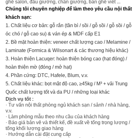
ghế salon, đầu giường, chân giường, bàn ghế viết ...
Chúng tôi chuyên nghiệp để làm theo yêu cầu nội thất
khách sạn:
1. Chất liệu cơ bản: gỗ rắn (tần bì / sồi / gỗ sồi / gỗ sồi / gỗ
óc chó / gỗ cao su) & ván ép & MDF cấp E1
2. Bề mặt hoàn thiện: veneer chất lượng cao / Melamine /
Laminate (Formica & Wilsonart & các thương hiệu khác)
3. Hoàn thiện Lacuqer: hoàn thiện bóng cao (hạt đóng) /
hoàn thiện mờ (đóng / mở hạt)
4. Phần cứng: DTC, Hafele, Blum, v.v.
5. Chất liệu khác: bọt mật độ cao, ≥45kg / M³ + vải Trung
Quốc chất lượng tốt và da PU / những loại khác
Dịch vụ tốt :
· Tư vấn nội thất phòng ngủ khách sạn / sảnh / nhà hàng,
v.v.
· Làm phòng mẫu theo nhu cầu của khách hàng
· Báo giá bản vẽ và thiết kế, đề xuất về tổng trọng lượng /
tổng khối lượng giao hàng
· Hướng dẫn cài đặt cung cấp