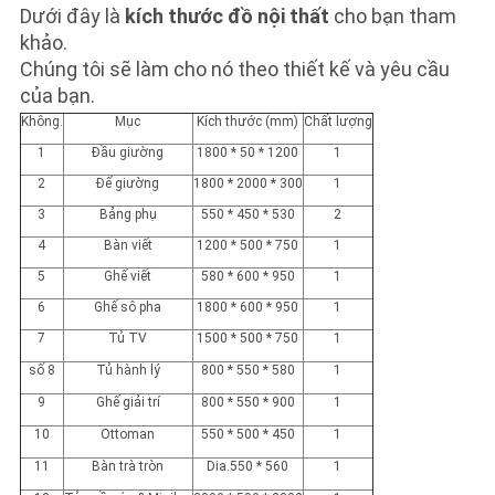
Dưới đây là
kích thước đồ nội thất
cho bạn tham
khảo.
Chúng tôi sẽ làm cho nó theo thiết kế và yêu cầu
của bạn.
Không.
Mục
Kích thước (mm)
Chất lượng
1
Đầu giường
1800 * 50 * 1200
1
2
Đế giường
1800 * 2000 * 300
1
3
Bảng phụ
550 * 450 * 530
2
4
Bàn viết
1200 * 500 * 750
1
5
Ghế viết
580 * 600 * 950
1
6
Ghế sô pha
1800 * 600 * 950
1
7
Tủ TV
1500 * 500 * 750
1
số 8
Tủ hành lý
800 * 550 * 580
1
9
Ghế giải trí
800 * 550 * 900
1
10
Ottoman
550 * 500 * 450
1
11
Bàn trà tròn
Dia.550 * 560
1