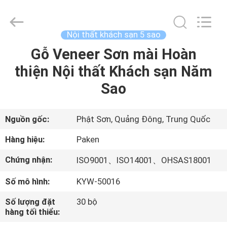
-
2025
Foshan
Paken
Furniture
Nội thất khách sạn 5 sao
Co.,
Ltd..
Gỗ Veneer Sơn mài Hoàn
NHÀ
All
Rights
Reserved.
thiện Nội thất Khách sạn Năm
CÁC
Sao
SẢN
PHẨM
Nguồn gốc:
Phật Sơn, Quảng Đông, Trung Quốc
Hàng hiệu:
Paken
VỀ
Chứng nhận:
ISO9001、ISO14001、OHSAS18001
CHÚNG
Số mô hình:
KYW-50016
TÔI
Số lượng đặt
30 bộ
hàng tối thiểu:
THAM