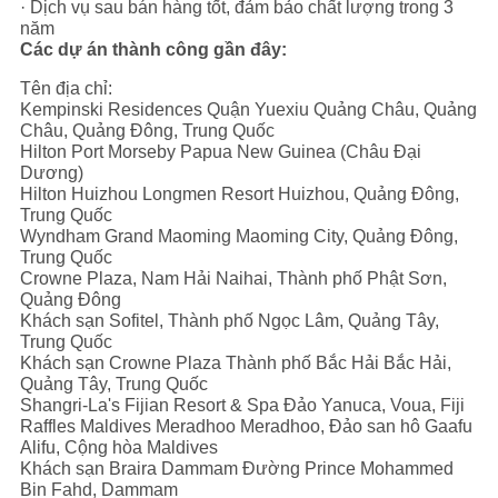
· Dịch vụ sau bán hàng tốt, đảm bảo chất lượng trong 3
năm
Các dự án thành công gần đây:
Tên địa chỉ:
Kempinski Residences Quận Yuexiu Quảng Châu, Quảng
Châu, Quảng Đông, Trung Quốc
Hilton Port Morseby Papua New Guinea (Châu Đại
Dương)
Hilton Huizhou Longmen Resort Huizhou, Quảng Đông,
Trung Quốc
Wyndham Grand Maoming Maoming City, Quảng Đông,
Trung Quốc
Crowne Plaza, Nam Hải Naihai, Thành phố Phật Sơn,
Quảng Đông
Khách sạn Sofitel, Thành phố Ngọc Lâm, Quảng Tây,
Trung Quốc
Khách sạn Crowne Plaza Thành phố Bắc Hải Bắc Hải,
Quảng Tây, Trung Quốc
Shangri-La's Fijian Resort & Spa Đảo Yanuca, Voua, Fiji
Raffles Maldives Meradhoo Meradhoo, Đảo san hô Gaafu
Alifu, Cộng hòa Maldives
Khách sạn Braira Dammam Đường Prince Mohammed
Bin Fahd, Dammam