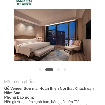
YÊU
CẦU
BÁO
GIÁ
SƠ
ĐỒ
TRANG
WEB
Mô tả sản phẩm
PRIVACY
Gỗ Veneer Sơn mài Hoàn thiện Nội thất Khách sạn
POLICY
Năm Sao
Phòng bao gồm:
Nền giường, bên cạnh bàn, bảng gỗ, nền TV,