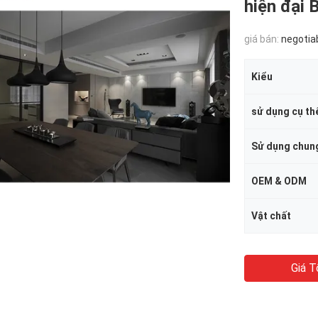
hiện đại
giá bán:
negotia
Kiểu
sử dụng cụ th
Sử dụng chun
OEM & ODM
Vật chất
Giá T