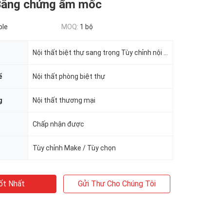
 Bằng chứng ẩm mốc
ble
MOQ:
1 bộ
Nội thất biệt thự sang trọng Tùy chỉnh nội thất
ể
Nội thất phòng biệt thự
g
Nội thất thương mại
Chấp nhận được
Tùy chỉnh Make / Tùy chọn
ốt Nhất
Gửi Thư Cho Chúng Tôi