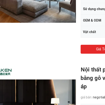
Sử dụng chun
OEM & ODM
Vật chất
Giá T
Nội thất 
bằng gỗ 
áp
giá bán:
negotia