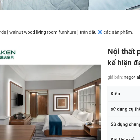
ds [ walnut wood living room furniture ] trận đấu
88
các sản phẩm.
Nội thất 
kế hiện đ
giá bán:
negotia
Kiểu
sử dụng cụ th
Sử dụng chun
Kết thúc gỗ