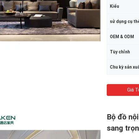
Kiểu
sử dụng cụ th
OEM & ODM
Tùy chỉnh
Chu kỳ sản xu
Giá T
Bộ đồ nội
sang trọn