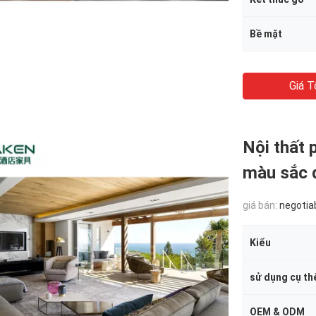
Bề mặt
Giá T
Nội thất 
màu sắc 
giá bán:
negotia
Kiểu
sử dụng cụ th
OEM & ODM