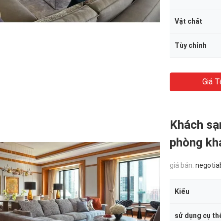
Vật chất
Tùy chỉnh
Giá T
Khách sạ
phòng kh
giá bán:
negotia
Kiểu
sử dụng cụ th