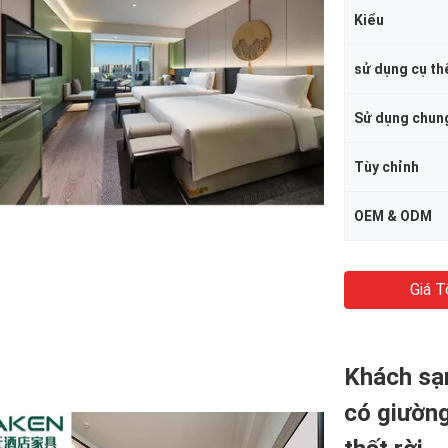
Kiểu
sử dụng cụ th
Sử dụng chun
Tùy chỉnh
OEM & ODM
Giá T
Khách sạn
có giường