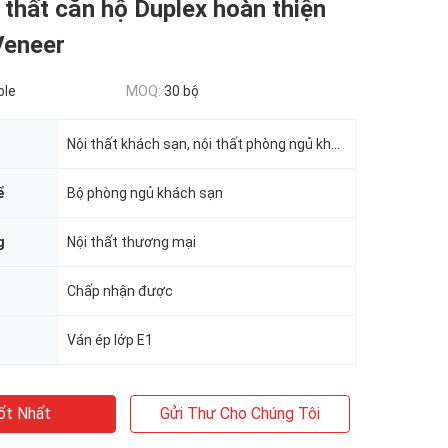
 thất căn hộ Duplex hoàn thiện
Veneer
ble
MOQ:
30 bộ
Nội thất khách sạn, nội thất phòng ngủ khách sạn
ể
Bộ phòng ngủ khách sạn
g
Nội thất thương mại
Chấp nhận được
Ván ép lớp E1
ốt Nhất
Gửi Thư Cho Chúng Tôi