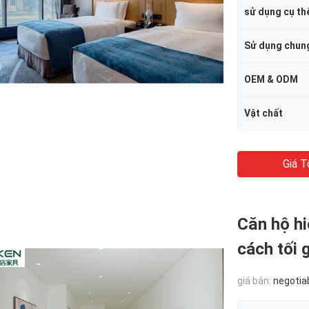
sử dụng cụ th
Sử dụng chun
OEM & ODM
Vật chất
Giá T
Căn hộ hi
cách tối 
giá bán:
negotia