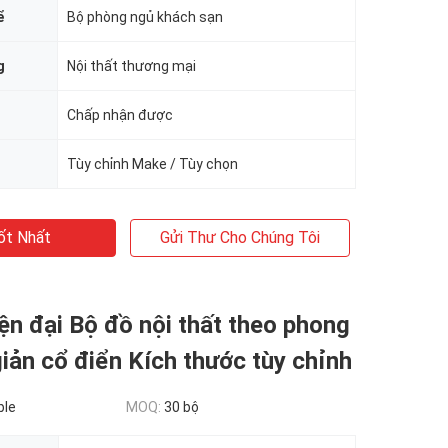
ể
Bộ phòng ngủ khách sạn
g
Nội thất thương mại
Chấp nhận được
Tùy chỉnh Make / Tùy chọn
ốt Nhất
Gửi Thư Cho Chúng Tôi
ện đại Bộ đồ nội thất theo phong
giản cổ điển Kích thước tùy chỉnh
ble
MOQ:
30 bộ