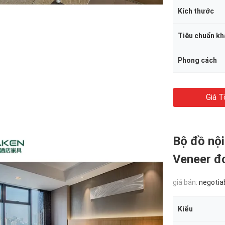
Kích thước
Tiêu chuẩn kh
Phong cách
Giá T
Bộ đồ nội
Veneer đ
giá bán:
negotia
Kiểu