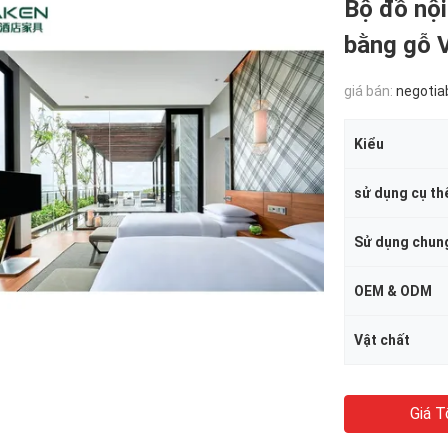
Bộ đồ nội
bằng gỗ 
giá bán:
negotia
Kiểu
sử dụng cụ th
Sử dụng chun
OEM & ODM
Vật chất
Giá T