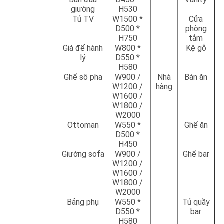
giường
H530
Tủ TV
W1500 *
Cửa
D500 *
phòng
H750
tắm
Giá để hành
W800 *
Kệ gỗ
lý
D550 *
H580
Ghế sô pha
W900 /
Nhà
Bàn ăn
W1200 /
hàng
W1600 /
W1800 /
W2000
Ottoman
W550 *
Ghế ăn
D500 *
H450
Giường sofa
W900 /
Ghế bar
W1200 /
W1600 /
W1800 /
W2000
Bảng phụ
W550 *
Tủ quầy
D550 *
bar
H580