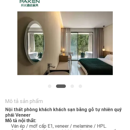
YÊU
CẦU
BÁO
GIÁ
SƠ
ĐỒ
TRANG
WEB
Mô tả sản phẩm
PRIVACY
Nội thất phòng khách khách sạn bằng gỗ tự nhiên quý
POLICY
phái Veneer
Mô tả nội thất:
Ván ép / mdf cấp E1, veneer / melamine / HPL.