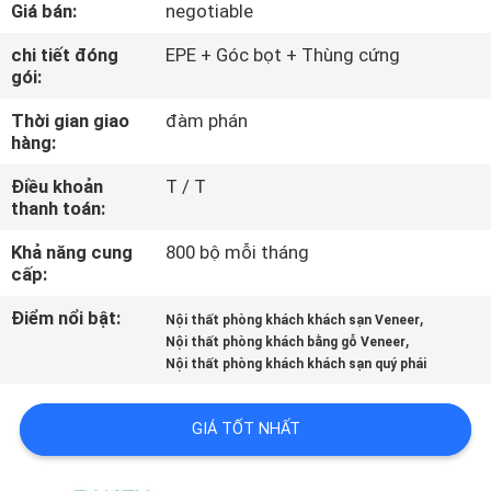
Giá bán:
negotiable
QUAN
NHÀ
chi tiết đóng
EPE + Góc bọt + Thùng cứng
gói:
MÁY
Thời gian giao
đàm phán
hàng:
KIỂM
Điều khoản
T / T
SOÁT
thanh toán:
CHẤT
Khả năng cung
800 bộ mỗi tháng
LƯỢNG
cấp:
Điểm nổi bật:
,
Nội thất phòng khách khách sạn Veneer
,
LIÊN
Nội thất phòng khách bằng gỗ Veneer
Nội thất phòng khách khách sạn quý phái
HỆ
CHÚNG
GIÁ TỐT NHẤT
TÔI