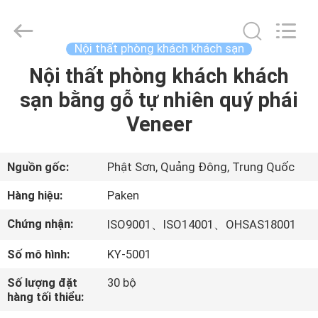
-
2025
Foshan
Paken
Furniture
Nội thất phòng khách khách sạn
Co.,
Ltd..
Nội thất phòng khách khách
NHÀ
All
Rights
Reserved.
sạn bằng gỗ tự nhiên quý phái
CÁC
Veneer
SẢN
PHẨM
Nguồn gốc:
Phật Sơn, Quảng Đông, Trung Quốc
Hàng hiệu:
Paken
VỀ
Chứng nhận:
ISO9001、ISO14001、OHSAS18001
CHÚNG
Số mô hình:
KY-5001
TÔI
Số lượng đặt
30 bộ
hàng tối thiểu:
THAM