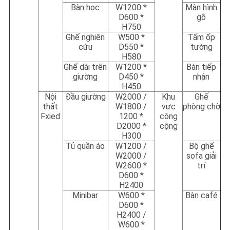
Bàn học
W1200 *
Màn hình
D600 *
gỗ
H750
Ghế nghiên
W500 *
Tấm ốp
cứu
D550 *
tường
H580
Ghế dài trên
W1200 *
Bàn tiếp
giường
D450 *
nhận
H450
Nội
Đầu giường
W2000 /
Khu
Ghế
thất
W1800 /
vực
phòng chờ
Fxied
1200 *
công
D2000 *
cộng
H300
Tủ quần áo
W1200 /
Bộ ghế
W2000 /
sofa giải
W2600 *
trí
D600 *
H2400
Minibar
W600 *
Bàn café
D600 *
H2400 /
W600 *