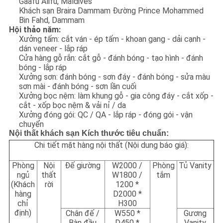
Gaafu Alifu, Maldives
Khách sạn Braira Dammam Đường Prince Mohammed
Bin Fahd, Dammam
Hội thảo năm:
Xưởng tấm: cắt ván - ép tấm - khoan gang - dải cạnh -
dán veneer - lắp ráp
Cửa hàng gỗ rắn: cắt gỗ - đánh bóng - tạo hình - đánh
bóng - lắp ráp
Xưởng sơn: đánh bóng - sơn đáy - đánh bóng - sửa màu
sơn mài - đánh bóng - sơn lần cuối
Xưởng bọc nệm: làm khung gỗ - gia công đáy - cắt xốp -
cắt - xốp bọc nệm & vải nỉ / da
Xưởng đóng gói: QC / QA - lắp ráp - đóng gói - vận
chuyển
Nội thất khách sạn Kích thước tiêu chuẩn:
Chi tiết mặt hàng nội thất (Nội dung báo giá):
Phòng
Nội
Đế giường
W2000 /
Phòng
Tủ Vanity
ngủ
thất
W1800 /
tắm
(Khách
rời
1200 *
hàng
D2000 *
chỉ
H300
định)
Chân đế /
W550 *
Gương
Bàn đầu
D450 *
Vanity