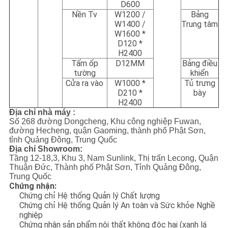
D600
Nền Tv
W1200 /
Bảng
W1400 /
Trung tâm
W1600 *
D120 *
H2400
Tấm ốp
D12MM
Bảng điều
tường
khiển
Cửa ra vào
W1000 *
Tủ trưng
D210 *
bày
H2400
Địa chỉ nhà máy :
Số 268 đường Dongcheng, Khu công nghiệp Fuwan,
đường Hecheng, quận Gaoming, thành phố Phật Sơn,
tỉnh Quảng Đông, Trung Quốc
Địa chỉ Showroom:
Tầng 12-18,3, Khu 3, Nam Sunlink, Thị trấn Lecong, Quận
Thuận Đức, Thành phố Phật Sơn, Tỉnh Quảng Đông,
Trung Quốc
Chứng nhận:
Chứng chỉ Hệ thống Quản lý Chất lượng
Chứng chỉ Hệ thống Quản lý An toàn và Sức khỏe Nghề
nghiệp
Chứng nhận sản phẩm nội thất không độc hại (xanh lá