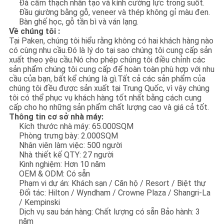
Đá cẩm thạch nhân tạo và kính cường lực trong suốt.
Đầu giường bằng gỗ, veneer và thép không gỉ màu đen.
Bàn ghế học, gỗ tần bì và ván lạng.
Về chúng tôi :
Tại Paken, chúng tôi hiểu rằng không có hai khách hàng nào
có cùng nhu cầu.Đó là lý do tại sao chúng tôi cung cấp sản
xuất theo yêu cầu.Nó cho phép chúng tôi điều chỉnh các
sản phẩm chúng tôi cung cấp để hoàn toàn phù hợp với nhu
cầu của bạn, bất kể chúng là gì.Tất cả các sản phẩm của
chúng tôi đều được sản xuất tại Trung Quốc, vì vậy chúng
tôi có thể phục vụ khách hàng tốt nhất bằng cách cung
cấp cho họ những sản phẩm chất lượng cao và giá cả tốt.
Thông tin cơ sở nhà máy:
Kích thước nhà máy: 65.000SQM
Phòng trưng bày: 2.000SQM
Nhân viên làm việc: 500 người
Nhà thiết kế QTY: 27 người
Kinh nghiệm: Hơn 10 năm
OEM & ODM: Có sẵn
Phạm vi dự án: Khách sạn / Căn hộ / Resort / Biệt thự
Đối tác: Hilton / Wyndham / Crowne Plaza / Shangri-La
/ Kempinski
Dịch vụ sau bán hàng: Chất lượng có sẵn Bảo hành: 3
năm