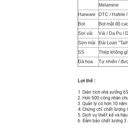
Melamine
Harware
DTC / Hafele /
Bọt
Bọt mật độ cao
Sợi vải
Vải / Da Pu /
Sơn mài
Đài Loan "Tai
SS
Thép không gỉ
Đá hoa
Tự nhiên / đượ
Lợi thế :
1. Diện tích nhà xưởng 
2. Hơn 500 công nhân ch
3. Quản lý có hơn 10 năm 
4. Chứng chỉ chất lượng
5. Dịch vụ thiết kế và hậ
6. Đảm bảo chất lượng 3