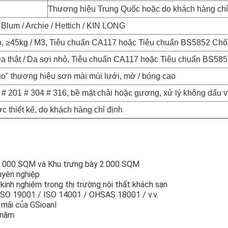
Thương hiệu Trung Quốc hoặc do khách hàng chỉ
 Blum / Archie / Hettich / KIN LONG
, ≥45kg / M
3
, Tiêu chuẩn CA117 hoặc Tiêu chuẩn BS5852 Chố
 Da thật / Da sợi nhỏ, Tiêu chuẩn CA117 hoặc Tiêu chuẩn BS58
ho" thương hiệu sơn mài mùi lưới, mờ / bóng cao
 # 201 # 304 # 316, bề mặt chải hoặc gương, xử lý không dấu v
c thiết kế, do khách hàng chỉ định
65.000 SQM và Khu trưng bày 2.000 SQM
uyên nghiệp
kinh nghiệm trong thị trường nội thất khách sạn
 ISO 19001 / ISO 14001 / OHSAS 18001 / v.v.
u mãi của GSioanl
 năm