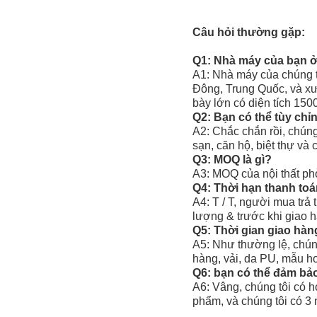
Câu hỏi thường gặp:
Q1: Nhà máy của bạn ở
A1: Nhà máy của chúng t
Đông, Trung Quốc, và xư
bày lớn có diện tích 15
Q2: Bạn có thể tùy chỉ
A2: Chắc chắn rồi, chúng
sạn, căn hộ, biệt thự và
Q3: MOQ là gì?
A3: MOQ của nội thất ph
Q4: Thời hạn thanh toá
A4: T / T, người mua trả 
lượng & trước khi giao 
Q5: Thời gian giao hàng
A5: Như thường lệ, chún
hàng, vải, da PU, mẫu hoà
Q6: bạn có thể đảm bả
A6: Vâng, chúng tôi có 
phẩm, và chúng tôi có 3