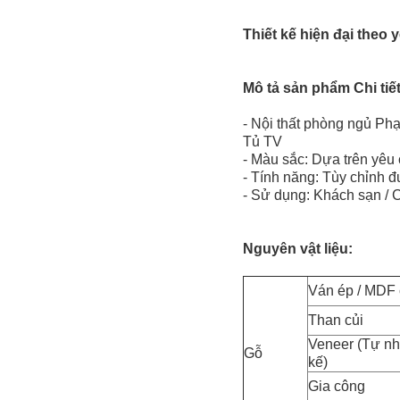
Thiết kế hiện đại theo
Mô tả sản phẩm Chi tiết
- Nội thất phòng ngủ Phạ
Tủ TV
- Màu sắc: Dựa trên yêu
- Tính năng: Tùy chỉnh 
- Sử dụng: Khách sạn / C
Nguyên vật liệu
:
Ván ép / MDF
Than củi
Veneer (Tự nhi
Gỗ
kế)
Gia công