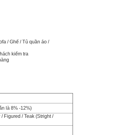
fa / Ghế / Tủ quần áo /
hách kiểm tra
 hàng
rắn là 8% -12%)
 Figured / Teak (Stright /