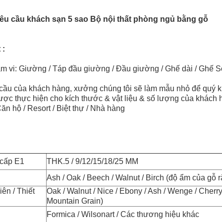
 yêu cầu khách sạn 5 sao Bộ nội thất phòng ngủ bằng gỗ
 :
m vi: Giường / Táp đầu giường / Đầu giường / Ghế dài / Ghế So
 cầu của khách hàng, xưởng chúng tôi sẽ làm mẫu nhỏ để quý k
được thực hiện cho kích thước & vật liệu & số lượng của khách
ăn hộ / Resort / Biệt thự / Nhà hàng
 cấp E1
THK.5 / 9/12/15/18/25 MM
Ash / Oak / Beech / Walnut / Birch (độ ẩm của gỗ 
ên / Thiết
Oak / Walnut / Nice / Ebony / Ash / Wenge / Cherry /
Mountain Grain)
Formica / Wilsonart / Các thương hiệu khác