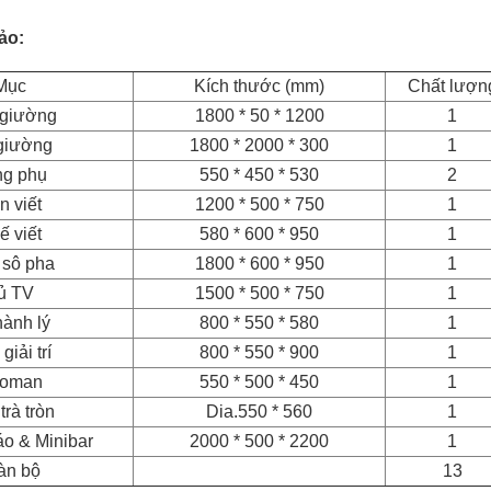
ảo:
Mục
Kích thước (mm)
Chất lượn
giường
1800 * 50 * 1200
1
giường
1800 * 2000 * 300
1
g phụ
550 * 450 * 530
2
n viết
1200 * 500 * 750
1
ế viết
580 * 600 * 950
1
 sô pha
1800 * 600 * 950
1
ủ TV
1500 * 500 * 750
1
hành lý
800 * 550 * 580
1
giải trí
800 * 550 * 900
1
toman
550 * 500 * 450
1
trà tròn
Dia.550 * 560
1
áo & Minibar
2000 * 500 * 2200
1
àn bộ
13