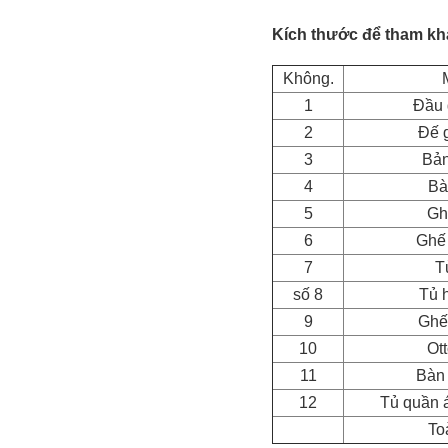
Kích thước để tham kh
Không.
1
Đầu 
2
Đế 
3
Bản
4
Bà
5
Gh
6
Ghế
7
T
số 8
Tủ 
9
Ghế 
10
Ot
11
Bàn 
12
Tủ quần 
To