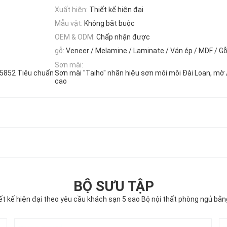
Xuất hiện:
Thiết kế hiện đại
Mẫu vật:
Không bắt buộc
OEM & ODM:
Chấp nhận được
gỗ:
Veneer / Melamine / Laminate / Ván ép / MDF / Gỗ
Sơn mài:
S5852 Tiêu chuẩn
Sơn mài "Taiho" nhãn hiệu sơn môi môi Đài Loan, mờ 
cao
BỘ SƯU TẬP
ết kế hiện đại theo yêu cầu khách sạn 5 sao Bộ nội thất phòng ngủ bằn