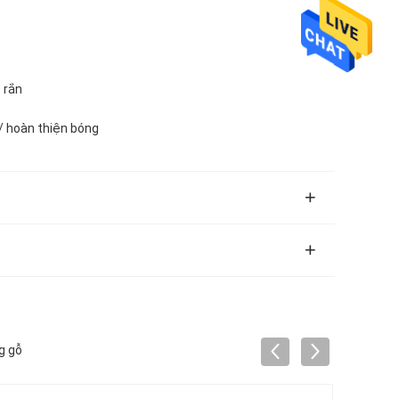
 rắn
/ hoàn thiện bóng
g gỗ