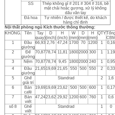
SS
Thép không gỉ # 201 # 304 # 316, bề
mặt chải hoặc gương, xử lý không
dấu vân tay
Đá hoa
Tự nhiên / được thiết kế, do khách
hàng chỉ định
Nội thất phòng ngủ Kích thước thông thường:
KHÔNG.
Tên
Tay
D
H
W
D
H
QTY
Tổn
quay)
(inch)
(inch)
(mm)
(mm)
(mm)
CB
1
Đầu
66,93
2,76
47,24
1700
70
1200
1
0,16
giường
2
Đế
70,87
78,74
11,81
1800
2000
300
1
1.19
giường
3
Nệm
70,87
78,74
9,45
1800
2000
240
1
0,95
4
Đầu
21,65
19,69
21,65
550
500
550
2
0,33
giường
5
Ghế
Standrad
2
1,6
giải trí
6
Bàn
19,69
19,69
23,62
500
500
600
1
0,17
café
7
Bàn
47,24
23,62
29,92
1200
600
760
1
0,6
viết
số 8
Ghế
Standrad
1
0
viết