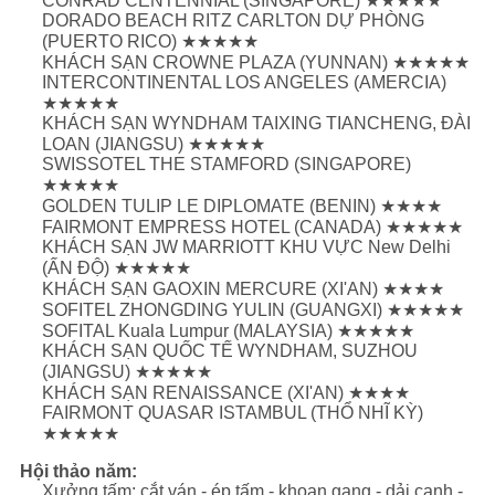
CONRAD CENTENNIAL (SINGAPORE) ★★★★★
DORADO BEACH RITZ CARLTON DỰ PHÒNG
(PUERTO RICO) ★★★★★
KHÁCH SẠN CROWNE PLAZA (YUNNAN) ★★★★★
INTERCONTINENTAL LOS ANGELES (AMERCIA)
★★★★★
KHÁCH SẠN WYNDHAM TAIXING TIANCHENG, ĐÀI
LOAN (JIANGSU) ★★★★★
SWISSOTEL THE STAMFORD (SINGAPORE)
★★★★★
GOLDEN TULIP LE DIPLOMATE (BENIN) ★★★★
FAIRMONT EMPRESS HOTEL (CANADA) ★★★★★
KHÁCH SẠN JW MARRIOTT KHU VỰC New Delhi
(ẤN ĐỘ) ★★★★★
KHÁCH SẠN GAOXIN MERCURE (XI'AN) ★★★★
SOFITEL ZHONGDING YULIN (GUANGXI) ★★★★★
SOFITAL Kuala Lumpur (MALAYSIA) ★★★★★
KHÁCH SẠN QUỐC TẾ WYNDHAM, SUZHOU
(JIANGSU) ★★★★★
KHÁCH SẠN RENAISSANCE (XI'AN) ★★★★
FAIRMONT QUASAR ISTAMBUL (THỔ NHĨ KỲ)
★★★★★
Hội thảo năm:
Xưởng tấm: cắt ván - ép tấm - khoan gang - dải cạnh -