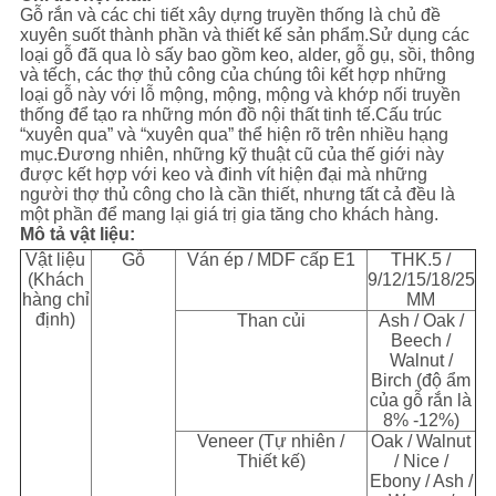
Gỗ rắn và các chi tiết xây dựng truyền thống là chủ đề
xuyên suốt thành phần và thiết kế sản phẩm.Sử dụng các
loại gỗ đã qua lò sấy bao gồm keo, alder, gỗ gụ, sồi, thông
và tếch, các thợ thủ công của chúng tôi kết hợp những
loại gỗ này với lỗ mộng, mộng, mộng và khớp nối truyền
thống để tạo ra những món đồ nội thất tinh tế.Cấu trúc
“xuyên qua” và “xuyên qua” thể hiện rõ trên nhiều hạng
mục.Đương nhiên, những kỹ thuật cũ của thế giới này
được kết hợp với keo và đinh vít hiện đại mà những
người thợ thủ công cho là cần thiết, nhưng tất cả đều là
một phần để mang lại giá trị gia tăng cho khách hàng.
Mô tả vật liệu:
Vật liệu
Gỗ
Ván ép / MDF cấp E1
THK.5 /
(Khách
9/12/15/18/25
hàng chỉ
MM
định)
Than củi
Ash / Oak /
Beech /
Walnut /
Birch (độ ẩm
của gỗ rắn là
8% -12%)
Veneer (Tự nhiên /
Oak / Walnut
Thiết kế)
/ Nice /
Ebony / Ash /