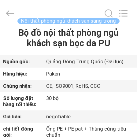
-
2025
Foshan
Paken
Furniture
Nội thất phòng ngủ khách sạn sang trọng
Co.,
Ltd..
Bộ đồ nội thất phòng ngủ
NHÀ
All
Rights
Reserved.
khách sạn bọc da PU
CÁC
SẢN
Nguồn gốc:
Quảng Đông Trung Quốc (Đại lục)
PHẨM
Hàng hiệu:
Paken
Chứng nhận:
CE, ISO9001, RoHS, CCC
VỀ
Số lượng đặt
30 bộ
CHÚNG
hàng tối thiểu:
TÔI
Giá bán:
negotiable
chi tiết đóng
Ống PE + PE pat + Thùng cứng tiêu
THAM
gói:
chuẩn