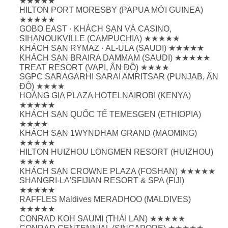
★★★★★
HILTON PORT MORESBY (PAPUA MỚI GUINEA)
★★★★★
GOBO EAST · KHÁCH SẠN VÀ CASINO,
SIHANOUKVILLE (CAMPUCHIA) ★★★★★
KHÁCH SẠN RYMAZ · AL-ULA (SAUDI) ★★★★★
KHÁCH SẠN BRAIRA DAMMAM (SAUDI) ★★★★★
TREAT RESORT (VAPI, ẤN ĐỘ) ★★★★
SGPC SARAGARHI SARAI AMRITSAR (PUNJAB, ẤN
ĐỘ) ★★★★
HOÀNG GIA PLAZA HOTELNAIROBI (KENYA)
★★★★★
KHÁCH SẠN QUỐC TẾ TEMESGEN (ETHIOPIA)
★★★★
KHÁCH SẠN 1WYNDHAM GRAND (MAOMING)
★★★★★
HILTON HUIZHOU LONGMEN RESORT (HUIZHOU)
★★★★★
KHÁCH SẠN CROWNE PLAZA (FOSHAN) ★★★★★
SHANGRI-LA'SFIJIAN RESORT & SPA (FIJI)
★★★★★
RAFFLES Maldives MERADHOO (MALDIVES)
★★★★★
CONRAD KOH SAUMI (THÁI LAN) ★★★★★