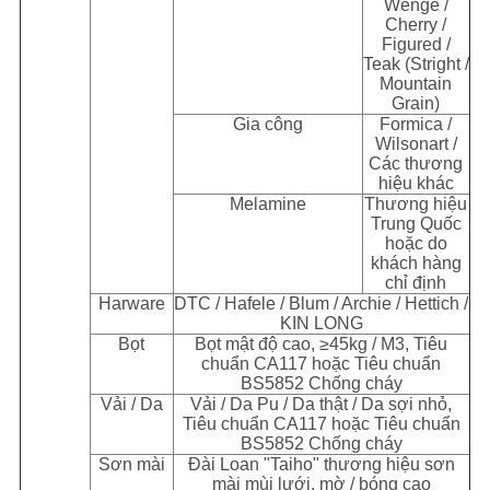
Wenge /
Cherry /
Figured /
Teak (Stright /
Mountain
Grain)
Gia công
Formica /
Wilsonart /
Các thương
hiệu khác
Melamine
Thương hiệu
Trung Quốc
hoặc do
khách hàng
chỉ định
Harware
DTC / Hafele / Blum / Archie / Hettich /
KIN LONG
Bọt
Bọt mật độ cao, ≥45kg / M
3
, Tiêu
chuẩn CA117 hoặc Tiêu chuẩn
BS5852 Chống cháy
Vải / Da
Vải / Da Pu / Da thật / Da sợi nhỏ,
Tiêu chuẩn CA117 hoặc Tiêu chuẩn
BS5852 Chống cháy
Sơn mài
Đài Loan "Taiho" thương hiệu sơn
mài mùi lưới, mờ / bóng cao