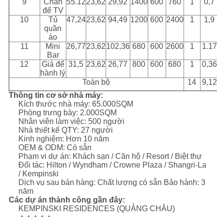
9
Chân
55.12
23,62
29,92
1400
600
760
1
0,7
đế TV
10
Tủ
47,24
23,62
94,49
1200
600
2400
1
1,9
quần
áo
11
Mini
26,77
23,62
102,36
680
600
2600
1
1.17
Bar
12
Giá để
31,5
23,62
26,77
800
600
680
1
0,36
hành lý
Toàn bộ
14
9,12
Thông tin cơ sở nhà máy:
Kích thước nhà máy: 65.000SQM
Phòng trưng bày: 2.000SQM
Nhân viên làm việc: 500 người
Nhà thiết kế QTY: 27 người
Kinh nghiệm: Hơn 10 năm
OEM & ODM: Có sẵn
Phạm vi dự án: Khách sạn / Căn hộ / Resort / Biệt thự
Đối tác: Hilton / Wyndham / Crowne Plaza / Shangri-La
/ Kempinski
Dịch vụ sau bán hàng: Chất lượng có sẵn Bảo hành: 3
năm
Các dự án thành công gần đây:
KEMPINSKI RESIDENCES (QUẢNG CHÂU)