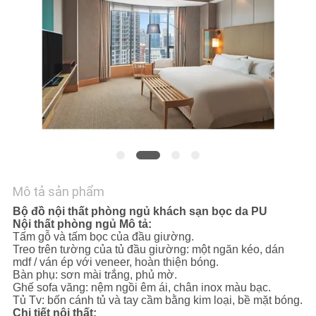
YÊU
CẦU
BÁO
GIÁ
SƠ
ĐỒ
TRANG
Mô tả sản phẩm
WEB
Bộ đồ nội thất phòng ngủ khách sạn bọc da PU
Nội thất phòng ngủ Mô tả:
Tấm gỗ và tấm bọc của đầu giường.
Treo trên tường của tủ đầu giường: một ngăn kéo, dán
PRIVACY
mdf / ván ép với veneer, hoàn thiện bóng.
Bàn phụ: sơn mài trắng, phủ mờ.
POLICY
Ghế sofa văng: nệm ngồi êm ái, chân inox màu bạc.
Tủ Tv: bốn cánh tủ và tay cầm bằng kim loại, bề mặt bóng.
Chi tiết nội thất: