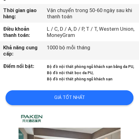
QUAN
Thời gian giao
Vận chuyển trong 50-60 ngày sau khi
NHÀ
hàng:
thanh toán
MÁY
Điều khoản
L / C, D / A, D / P, T / T, Western Union,
thanh toán:
MoneyGram
KIỂM
Khả năng cung
1000 bộ mỗi tháng
cấp:
SOÁT
CHẤT
Điểm nổi bật:
,
Bộ đồ nội thất phòng ngủ khách sạn bằng da PU
,
Bộ đồ nội thất bọc da PU
LƯỢNG
Bộ đồ nội thất phòng ngủ khách sạn
LIÊN
GIÁ TỐT NHẤT
HỆ
CHÚNG
TÔI