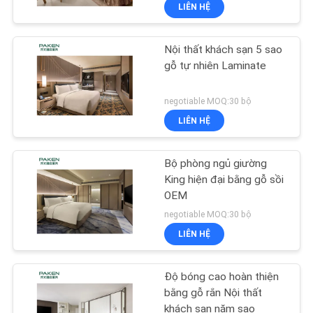
LIÊN HỆ
QUAN
NHÀ
Nội thất khách sạn 5 sao
MÁY
gỗ tự nhiên Laminate
KIỂM
negotiable MOQ:30 bộ
LIÊN HỆ
SOÁT
CHẤT
Bộ phòng ngủ giường
LƯỢNG
King hiện đại bằng gỗ sồi
OEM
negotiable MOQ:30 bộ
LIÊN
LIÊN HỆ
HỆ
CHÚNG
Độ bóng cao hoàn thiện
TÔI
bằng gỗ rắn Nội thất
khách sạn năm sao