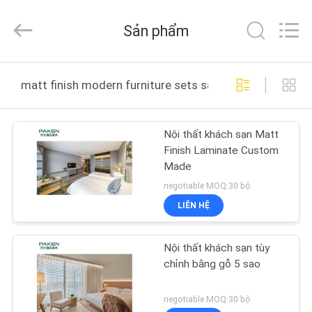
-
2025
Foshan
Sản phẩm
Paken
Furniture
Co.,
Ltd..
NHÀ
All
Rights
matt finish modern furniture sets sản xuất trực tuyến
Reserved.
CÁC
Nội thất khách sạn Matt
SẢN
Finish Laminate Custom
PHẨM
Made
negotiable MOQ:30 bộ
VỀ
LIÊN HỆ
CHÚNG
Nội thất khách sạn tùy
TÔI
chỉnh bằng gỗ 5 sao
THAM
negotiable MOQ:30 bộ