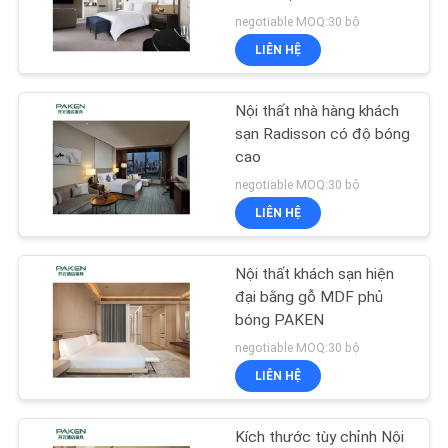
negotiable MOQ:30 bộ
YÊU
LIÊN HỆ
CẦU
BÁO
Nội thất nhà hàng khách
GIÁ
sạn Radisson có độ bóng
cao
negotiable MOQ:30 bộ
SƠ
LIÊN HỆ
ĐỒ
TRANG
Nội thất khách sạn hiện
WEB
đại bằng gỗ MDF phủ
bóng PAKEN
negotiable MOQ:30 bộ
PRIVACY
LIÊN HỆ
POLICY
Kích thước tùy chỉnh Nội