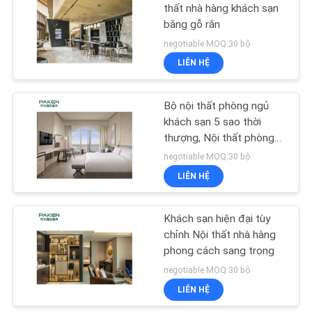
thất nhà hàng khách sạn
bằng gỗ rắn
negotiable MOQ:30 bộ
LIÊN HỆ
Bộ nội thất phòng ngủ
khách sạn 5 sao thời
thượng, Nội thất phòng
ngủ bọc nệm sang trọng
negotiable MOQ:30 bộ
LIÊN HỆ
Khách sạn hiện đại tùy
chỉnh Nội thất nhà hàng
phong cách sang trọng
negotiable MOQ:30 bộ
LIÊN HỆ