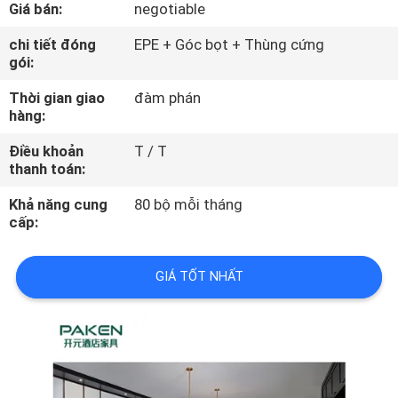
Giá bán:
negotiable
QUAN
NHÀ
chi tiết đóng
EPE + Góc bọt + Thùng cứng
gói:
MÁY
Thời gian giao
đàm phán
hàng:
KIỂM
Điều khoản
T / T
SOÁT
thanh toán:
CHẤT
Khả năng cung
80 bộ mỗi tháng
LƯỢNG
cấp:
LIÊN
GIÁ TỐT NHẤT
HỆ
CHÚNG
TÔI