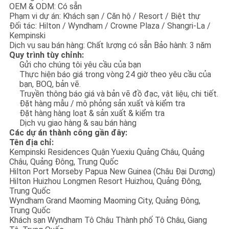
OEM & ODM: Có sẵn
Phạm vi dự án: Khách sạn / Căn hộ / Resort / Biệt thự
Đối tác: Hilton / Wyndham / Crowne Plaza / Shangri-La /
Kempinski
Dịch vụ sau bán hàng: Chất lượng có sẵn Bảo hành: 3 năm
Quy trình tùy chỉnh:
Gửi cho chúng tôi yêu cầu của bạn
Thực hiện báo giá trong vòng 24 giờ theo yêu cầu của
bạn, BOQ, bản vẽ.
Truyền thông báo giá và bản vẽ đồ đạc, vật liệu, chi tiết.
Đặt hàng mẫu / mô phỏng sản xuất và kiểm tra
Đặt hàng hàng loạt & sản xuất & kiểm tra
Dịch vụ giao hàng & sau bán hàng
Các dự án thành công gần đây:
Tên địa chỉ:
Kempinski Residences Quận Yuexiu Quảng Châu, Quảng
Châu, Quảng Đông, Trung Quốc
Hilton Port Morseby Papua New Guinea (Châu Đại Dương)
Hilton Huizhou Longmen Resort Huizhou, Quảng Đông,
Trung Quốc
Wyndham Grand Maoming Maoming City, Quảng Đông,
Trung Quốc
Khách sạn Wyndham Tô Châu Thành phố Tô Châu, Giang