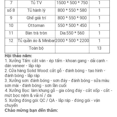
7
Tủ TV
1500 * 500 * 750
1
số 8
Tủ hành lý
800 * 550 * 580
1
9
Ghế giải trí
800 * 550 * 900
1
10
Ottoman
550 * 500 * 450
1
11
Bàn trà tròn
Dia.550 * 560
1
12
Tủ quần áo & Minibar
2000 * 500 * 2200
1
Toàn bộ
13
Hội thảo năm:
1. Xưởng Tấm: cắt ván - ép tấm - khoan gang - dải cạnh -
dán veneer - lắp ráp
2. Cửa hàng Solid Wood: cắt gỗ - đánh bóng - tạo hình -
đánh bóng - lắp ráp
3. Xưởng sơn: đánh bóng - sơn đáy - đánh bóng - sửa màu
sơn mài - đánh bóng - sơn lần cuối
4. Xưởng Bọc: làm khung gỗ - gia công đáy - cắt xốp - cắt -
mút bọc nệm & vải nỉ / da
5. Xưởng đóng gói: QC / QA - lắp ráp - đóng gói - vận
chuyển
Chào mừng bạn đến thăm: