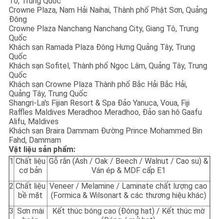
Tô, Trung Quốc
Crowne Plaza, Nam Hải Naihai, Thành phố Phật Sơn, Quảng
Đông
Crowne Plaza Nanchang Nanchang City, Giang Tô, Trung
Quốc
Khách sạn Ramada Plaza Đông Hưng Quảng Tây, Trung
Quốc
Khách sạn Sofitel, Thành phố Ngọc Lâm, Quảng Tây, Trung
Quốc
Khách sạn Crowne Plaza Thành phố Bắc Hải Bắc Hải,
Quảng Tây, Trung Quốc
Shangri-La's Fijian Resort & Spa Đảo Yanuca, Voua, Fiji
Raffles Maldives Meradhoo Meradhoo, Đảo san hô Gaafu
Alifu, Maldives
Khách sạn Braira Dammam Đường Prince Mohammed Bin
Fahd, Dammam
Vật liệu sản phẩm:
1
Chất liệu
Gỗ rắn (Ash / Oak / Beech / Walnut / Cao su) &
cơ bản
Ván ép & MDF cấp E1
2
Chất liệu
Veneer / Melamine / Laminate chất lượng cao
bề mặt
(Formica & Wilsonart & các thương hiệu khác)
3
Sơn mài
Kết thúc bóng cao (Đóng hạt) / Kết thúc mờ