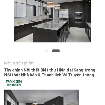
YÊU
CẦU
BÁO
GIÁ
SƠ
ĐỒ
TRANG
Mô tả sản phẩm
WEB
Tùy chỉnh Nội thất Biệt thự Hiện đại Sang trọng
Nội thất Nhà bếp & Thanh lịch Và Truyền thống
PRIVACY
POLICY