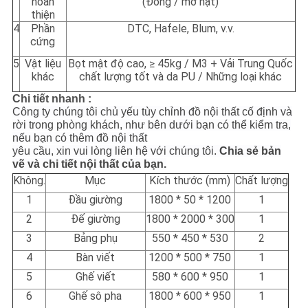
hoàn
(Đóng / mở hạt)
thiện
4
Phần
DTC, Hafele, Blum, v.v.
cứng
5
Vật liệu
Bọt mật độ cao, ≥ 45kg / M3 + Vải Trung Quốc
khác
chất lượng tốt và da PU / Những loại khác
Chi tiết nhanh :
Công ty chúng tôi chủ yếu tùy chỉnh đồ nội thất cố định và
rời trong phòng khách, như bên dưới bạn có thể kiểm tra,
nếu bạn có thêm đồ nội thất
yêu cầu, xin vui lòng liên hệ với chúng tôi.
Chia sẻ bản
vẽ và chi tiết nội thất của bạn.
Không.
Mục
Kích thước (mm)
Chất lượng
1
Đầu giường
1800 * 50 * 1200
1
2
Đế giường
1800 * 2000 * 300
1
3
Bảng phụ
550 * 450 * 530
2
4
Bàn viết
1200 * 500 * 750
1
5
Ghế viết
580 * 600 * 950
1
6
Ghế sô pha
1800 * 600 * 950
1