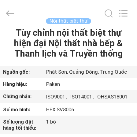
-
2025
Foshan
Paken
Furniture
Nội thất biệt thự
Co.,
Ltd..
Tùy chỉnh nội thất biệt thự
NHÀ
All
Rights
Reserved.
hiện đại Nội thất nhà bếp &
CÁC
Thanh lịch và Truyền thống
SẢN
PHẨM
Nguồn gốc:
Phật Sơn, Quảng Đông, Trung Quốc
Hàng hiệu:
Paken
VỀ
Chứng nhận:
ISO9001、ISO14001、OHSAS18001
CHÚNG
Số mô hình:
HFX SV8006
TÔI
Số lượng đặt
1 bộ
hàng tối thiểu:
THAM