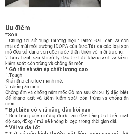
Ưu điểm
*Sơn
1.Chúng tôi sử dụng thương hiệu "Taiho" Đài Loan và sơn
mài có mùi môi trường IDOPA của Đức.Tất cả các loại sơn
mở đều sử dụng sơn gốc nước thân thiện với môi trường.
2. bức tranh sau khi xử lý đặc biệt để kháng axit và kiềm,
kiểm soát côn trùng và chống ăn mòn
* Gỗ rắn và ván ép chất lượng cao
1.Tough
Khả năng chịu lực mạnh mẽ.
2. chống ăn mòn
Chống ẩm và chống nấm mốc.Gỗ rắn sau khi xử lý đặc biệt
để kháng axit và kiềm, kiểm soát côn trùng và chống ăn
mòn
* Bọt biển có khả năng đàn hồi cao
1.Bên trong của giường được làm đầy bằng bọt biển mật
độ cao, 45kg / m3 sẽ không bị xẹp trong thời gian dài.
* Vải và da tốt
* Tất cả các kích thước, vật liệu, màu sắc có thể